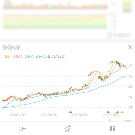
50K
1393.1
1381.1
%
100%
%
75%
%
50%
%
25%
%
0%
手勢操作
close
股價K線
MA 設定
5
MA:
10
MA:
20
MA:
60
MA:
settings
17
16
arrow_drop_up
PL 指標:
94.88
%
15
14
13
2020/12/16
2021/02/04
2021/03/24
2021/10/25
600K
400K
login
dashboard
200K
市場
追蹤
下單
交易
登入