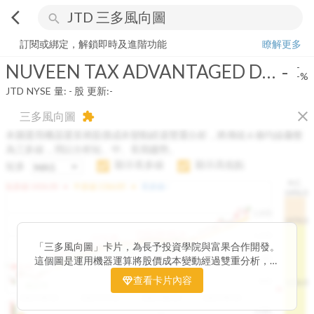
arrow_back_ios
search
NUVEEN TAX ADVANTAGED DIVID GRWT FD
-
-%
量:
-
股
訂閱或綁定，解鎖即時及進階功能
瞭解更多
NUVEEN TAX ADVANTAGED DIVID GRWT FD
-
-
-%
JTD
NYSE
量:
-
股
更新:
-
close
三多風向圖
extension
本圖運用機器運算將股價成本變動經過雙重分析，將傳統 6 條均線彙整
為三多線，用以分析短、中、長期趨勢。
顯示長多線
顯示高低點
短多
H.C.
arrow_drop_up
arrow_drop_up
短多線:
1426.00
中多線:
1366.85
長多線:
-
1496.0
1,400
1474.0
1195.22
1185.26
1,200
1155.38
1100.60
「三多風向圖」卡片，為長予投資學院與富果合作開發。
1140.44
1130.48
1120.52
1060.76
1,000
這個圖是運用機器運算將股價成本變動經過雙重分析，把
899.40
傳統 6 條均線彙整為三多線，用以分析短、中、長期股價
查看卡片內容
800
1426.0
812.75
趨勢。
2025/04/23
2025/07/16
2025/08/20
2025/09/24
100K