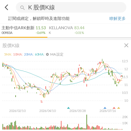
arrow_back_ios
search
訂閱或綁定，解鎖即時及進階功能
瞭解更多
主動中信ARK創新
11.53
KELLANOVA
83.44
00983A
-0.69%
K
-0.01%
close
股價K線
MA 設定
5
MA:
10
MA:
20
MA:
60
MA:
settings
12.5
12
11.5
11
10.5
10
2026/02/10
2026/04/10
2026/05/28
2026/07/16
20K
10K