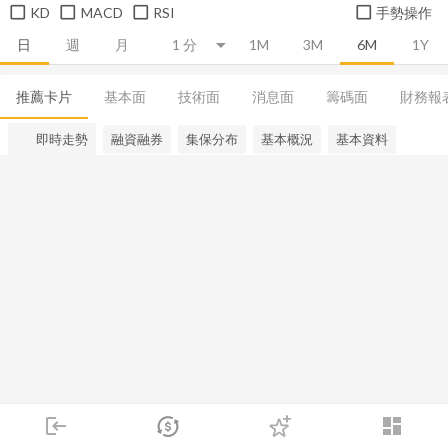
KD
MACD
RSI
手勢操作
日
週
月
1M
3M
6M
1Y
推薦卡片
基本面
技術面
消息面
籌碼面
財務報
即時走勢
融資融券
集保分布
基本概況
基本資料
login
dashboard
市場
追蹤
下單
交易
登入