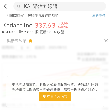
arrow_back_ios
search
Kadant Inc.
337.63
+
0.89%
量:
93,000
股
訂閱或綁定，解鎖即時及進階功能
瞭解更多
Kadant Inc.
337.63
+
2.99
0.89%
KAI
NYSE
量:
93,000
股
更新:
08/07 收盤
close
樂活五線譜
extension
區間(年)
起始日：
2025/08/11
決定係數(R²)：
0.815
變異係數(CV)：
2.91
%
以還原股價繪製
1500
1400
1300
1200
樂活五線譜幫你用科學方式看懂股價位置。透過統計回歸
與標準差區間繪製出五條趨勢線，清楚呈現股價相對於長
1100
期均衡區間的位置。當股價落在上方紅色區間，代表股價
查看卡片內容
1000
已偏離長期平均、短線可能過熱；反之，若接近下方綠色
2025/08
2025/09
2025/09
2025/10
區間，則可能出現被低估的買進機會。五線譜不只是技術
收盤距離上限:
10.17
%
收盤距離下限:
38.09
%
1500
分析，更是幫助你掌握「合理價帶」與「長期趨勢」的工