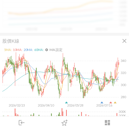
1400
具，讓投資判斷更有依據、更有信心。
1300
1200
1100
1000
900
2025/08
2025/09
2025/10
close
股價K線
MA 設定
5
MA:
10
MA:
20
MA:
60
MA:
settings
340
320
300
280
2026/02/23
2026/04/10
2026/05/28
2026/07/16
300K
200K
100K
login
dashboard
市場
追蹤
下單
交易
登入
KD
MACD
RSI
手勢操作