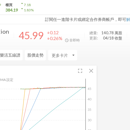
arrow_drop_down
9
櫃買
7.18
arrow_drop_down
384.19
1.83
%
訂閱任一進階卡片或綁定合作券商帳戶，即可
ion
45.99
+0.12
總量:
140.78 萬
股
+0.26%
更新:
04/18 收盤
非即時
樂活五線譜
股價走勢
arrow_drop_down
fullscreen
close
MA 設定
45
40
35
30