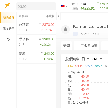
arrow_drop_down
08/07
加權
170.7
arrow_drop_down
arrow_drop_down
解鎖即時行情及進階功能
44225.91
更新
0.38
%
「綁定合作券商帳戶」或「訂閱任一
chevron_left
名稱
漲跌幅
info_outline
我的追蹤
方案」，即可解鎖以下功能：
即時行情
台積電
2370.00
Kaman Corporat
即時市況與排行
親友分享
+0.21%
2330
到價通知
KAMN
NYSE
US
成交金額熱力圖
聯發科
3900.00
edit_note
-0.51%
2454
前往方案訂閱
新聞
三多風向圖
如何綁定合作券商
鴻海
260.00
股價K線
-1.70%
2317
5
MA:
10
MA:
20
MA:
60
MA:
settings
2024/04/18
開
:
45.88
高
:
46.00
低
:
45.88
收
:
45.99
漲
:
+0.12
幅
:
+0.26%
量
:
1,407.8仟股