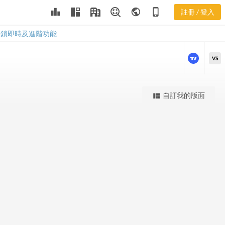
KAMN 股價K
leaderboard
public
phone_iphone
註冊 / 登入
線
KAMN 股價K線
解鎖即時及進階功能
VS
更強大的進階價量圖表
自訂我的版面
view_quilt
完整內容，僅限註冊會員使用
註冊/登入解鎖