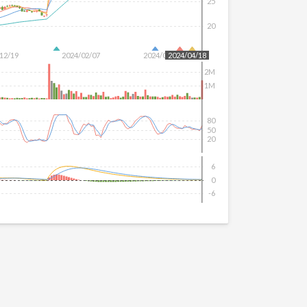
25
20
12/19
2024/02/07
2024/03/26
2024/04/18
2M
1M
80
50
20
6
0
-6