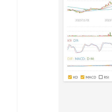
2023/11/01
2023/
K9:
D9:
DIF:
MACD:
D-M:
KD
MACD
RSI