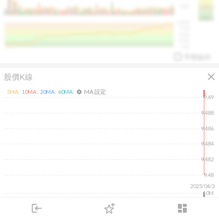
50K
1393.1
1381.1
%
100%
%
75%
%
50%
%
25%
%
0%
手勢操作
close
股價K線
MA 設定
5
MA:
10
MA:
20
MA:
60
MA:
settings
9.49
9.488
9.486
arrow_drop_up
PL 指標:
94.88
%
9.484
9.482
9.48
2025/04/24
10M
5M
login
dashboard
市場
追蹤
下單
交易
登入