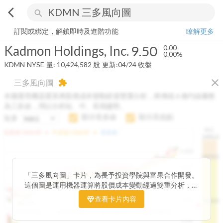
arrow_back_ios
search
Kadmon Holdings, Inc.
9.50
0.00%
量:
10,424,582
股
訂閱或綁定，解鎖即時及進階功能
瞭解更多
Kadmon Holdings, Inc.
9.50
0.00
0.00%
KDMN
NYSE
量:
10,424,582
股
更新:
04/24 收盤
close
三多風向圖
extension
本圖運用機器運算將股價成本變動經過雙重分析，將傳統 6 條均線彙整
為三多線，用以分析短、中、長期趨勢。
顯示長多線
顯示高低點
短多
H.C.
arrow_drop_up
arrow_drop_up
短多線:
1426.00
中多線:
1366.85
長多線:
-
1496.0
1,400
1474.0
1195.22
1185.26
1,200
1155.38
1100.60
「三多風向圖」卡片，為長予投資學院與富果合作開發。
1140.44
1130.48
1120.52
1060.76
1,000
這個圖是運用機器運算將股價成本變動經過雙重分析，把
899.40
傳統 6 條均線彙整為三多線，用以分析短、中、長期股價
查看卡片內容
800
1426.0
812.75
趨勢。
2025/04/23
2025/07/16
2025/08/20
2025/09/24
100K