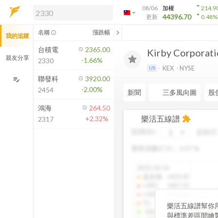
arrow_drop_down
08/06
加權
214.9
arrow_drop_down
arrow_drop_down
解鎖即時行情及進階功能
44396.70
更新
0.48
%
「綁定合作券商帳戶」或「訂閱任一
chevron_left
名稱
漲跌幅
info_outline
我的追蹤
方案」，即可解鎖以下功能：
即時行情
台積電
2365.00
Kirby Corporat
即時市況與排行
親友分享
-1.66%
2330
到價通知
KEX
NYSE
US
成交金額熱力圖
聯發科
3920.00
edit_note
-2.00%
2454
前往方案訂閱
新聞
三多風向圖
股
如何綁定合作券商
鴻海
264.50
樂活五線譜
+2.32%
extension
2317
區間(年)
起始日
變異係數(CV)：
3.07
%
2025/10/14
還原價
:
1425.00
+2SD
:
1467.55
+1SD
:
1425.82
TL
:
1383.61
樂活五線譜幫你
-1SD
:
1341.04
與標準差區間繪