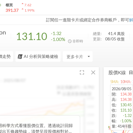
arrow_drop_up
0
櫃買
7.62
arrow_drop_up
391.37
1.99
%
訂閱任一進階卡片或綁定合作券商帳戶，即可
ion
131.10
-1.32
總量:
41.4 萬
股
-1.00%
更新:
08/05 收盤
非即時
價走勢
AI 分析與策略健檢
arrow_drop_down
fullscreen
close
股價K線
：
2025/08/07
5
MA:
10
MA:
決定係數(R²)：
0.792
2026/08/05
以還原股價繪製
開
:
134.38
1500
高
:
134.38
低
:
130.45
1400
收
:
131.10
1300
跌
:
-1.32
幅
:
-1.00%
1200
用科學方式看懂股價位置。透過統計回歸
量
:
414仟股
製出五條趨勢線，清楚呈現股價相對於長
1100