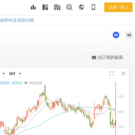
KEX 樂活五線
leaderboard
public
phone_iphone
註冊 / 登入
譜
KEX 樂活五線譜
解鎖即時及進階功能
VS
更強大的進階價量圖表
自訂我的版面
view_quilt
完整內容，僅限註冊會員使用
fullscreen
close
註冊/登入解鎖
20
MA:
60
MA:
MA 設定
settings
150
140
130