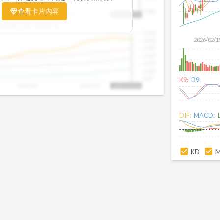
置。當股價落在上方紅色區間，代表股價
查看卡片內容
1000
025/09
2025/09
2025/10
2025/10/14
、短線可能過熱；反之，若接近下方綠色
盤距離下限:
38.09
%
現被低估的買進機會。五線譜不只是技術
1500
你掌握「合理價帶」與「長期趨勢」的工
2026/02/1
1400
更有依據、更有信心。
1300
1200
1100
1000
900
K9:
D9:
2025/09
2025/10
2025/10/14
DIF:
MACD:
KD