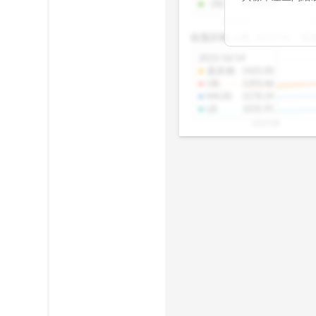
-2SD
:
1298.10
期均衡區間的位
2025/08
2
已偏離長期平均
收盤距離上限:
10.17
%
收
區間，則可能出
分析，更是幫助
2025/10/14
具，讓投資判斷
還原價
:
1425.00
UB
:
1293.46
MA20
:
1170.19
LB
:
1031.91
2025/08