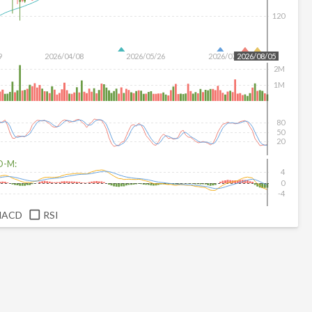
120
9
2026/04/08
2026/05/26
2026/07/14
2026/08/05
2M
1M
80
50
20
D-M:
4
0
-4
MACD
RSI