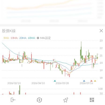
具，讓投資判斷更有依據、更有信心。
1300
1200
1100
1000
900
2025/08
2025/09
2025/10
close
股價K線
MA 設定
5
MA:
10
MA:
20
MA:
60
MA:
settings
23
22
21
20
19
18
2026/02/10
2026/04/10
2026/05/28
2026/07/16
100
50
login
dashboard
KD
MACD
RSI
手勢操作
市場
追蹤
下單
交易
登入