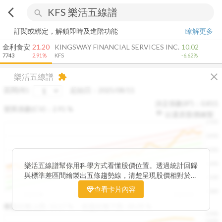
arrow_back_ios
search
訂閱或綁定，解鎖即時及進階功能
瞭解更多
金利食安
21.20
KINGSWAY FINANCIAL SERVICES INC.
10.02
7743
2.91%
KFS
-6.62%
close
樂活五線譜
extension
區間(年)
起始日：
2025/08/11
決定係數(R²)：
0.815
變異係數(CV)：
2.91
%
以還原股價繪製
1500
1400
1300
1200
樂活五線譜幫你用科學方式看懂股價位置。透過統計回歸
與標準差區間繪製出五條趨勢線，清楚呈現股價相對於長
1100
期均衡區間的位置。當股價落在上方紅色區間，代表股價
查看卡片內容
1000
已偏離長期平均、短線可能過熱；反之，若接近下方綠色
2025/08
2025/09
2025/09
2025/10
區間，則可能出現被低估的買進機會。五線譜不只是技術
收盤距離上限:
10.17
%
收盤距離下限:
38.09
%
1500
分析，更是幫助你掌握「合理價帶」與「長期趨勢」的工
1400