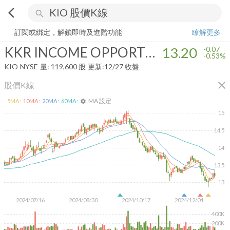
arrow_back_ios
search
KKR INCOME OPPORTUNITIES FUND
13.20
-0.53%
量:
119,600
股
訂閱或綁定，解鎖即時及進階功能
瞭解更多
KKR INCOME OPPORTUNITIES FUND
13.20
-0.07
-0.53%
KIO
NYSE
量:
119,600
股
更新:
12/27 收盤
close
股價K線
MA 設定
5
MA:
10
MA:
20
MA:
60
MA:
settings
15
14.5
14
13.5
13
2024/07/16
2024/08/30
2024/10/17
2024/12/04
400K
200K