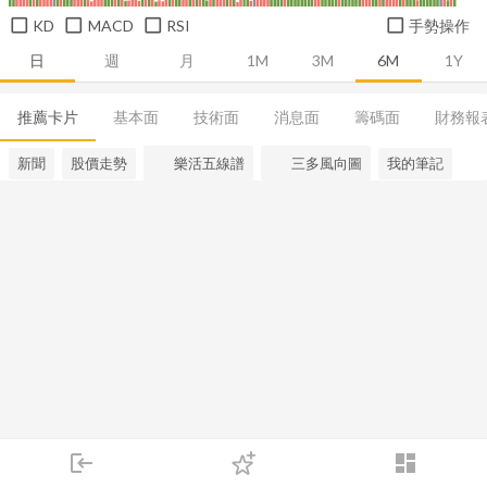
KD
MACD
RSI
手勢操作
日
週
月
1M
3M
6M
1Y
推薦卡片
基本面
技術面
消息面
籌碼面
財務報
新聞
股價走勢
樂活五線譜
三多風向圖
我的筆記
login
dashboard
市場
追蹤
下單
交易
登入