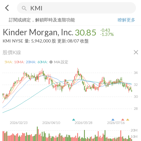
arrow_back_ios
search
Kinder Morgan, Inc.
30.85
-1.37%
量:
5,942,000
股
訂閱或綁定，解鎖即時及進階功能
瞭解更多
Kinder Morgan, Inc.
30.85
-0.43
-1.37%
KMI
NYSE
量:
5,942,000
股
更新:
08/07 收盤
close
股價K線
MA 設定
5
MA:
10
MA:
20
MA:
60
MA:
settings
34
32
30
28
2026/02/23
2026/04/10
2026/05/28
2026/07/16
20M
10M