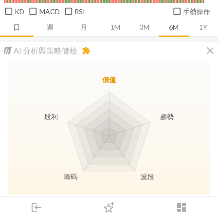
KD
MACD
RSI
手勢操作
日
週
月
1M
3M
6M
1Y
close
AI 分析與策略健檢
extension
價值
股利
趨勢
籌碼
波段
長線價值
趨勢動能
波段訊號
存股收息
login
dashboard
市場
追蹤
下單
交易
登入