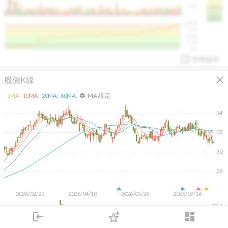
50K
1393.1
1381.1
%
100%
%
75%
%
50%
%
25%
%
0%
手勢操作
close
股價K線
MA 設定
5
MA:
10
MA:
20
MA:
60
MA:
settings
34
32
arrow_drop_up
PL 指標:
94.88
%
30
28
2026/02/23
2026/04/10
2026/05/28
2026/07/16
20M
login
dashboard
10M
市場
追蹤
下單
交易
登入