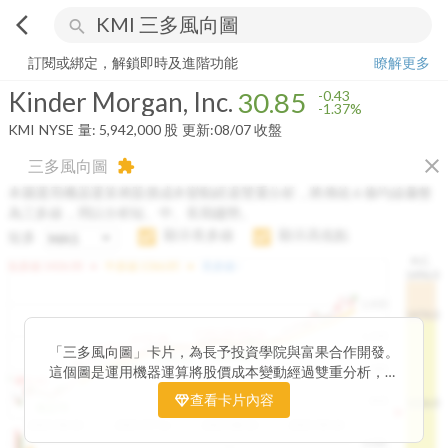
arrow_back_ios
search
Kinder Morgan, Inc.
30.85
-1.37%
量:
5,942,000
股
訂閱或綁定，解鎖即時及進階功能
瞭解更多
Kinder Morgan, Inc.
30.85
-0.43
-1.37%
KMI
NYSE
量:
5,942,000
股
更新:
08/07 收盤
close
三多風向圖
extension
本圖運用機器運算將股價成本變動經過雙重分析，將傳統 6 條均線彙整
為三多線，用以分析短、中、長期趨勢。
顯示長多線
顯示高低點
短多
H.C.
arrow_drop_up
arrow_drop_up
短多線:
1426.00
中多線:
1366.85
長多線:
-
1496.0
1,400
1474.0
1195.22
1185.26
1,200
1155.38
1100.60
「三多風向圖」卡片，為長予投資學院與富果合作開發。
1140.44
1130.48
1120.52
1060.76
1,000
這個圖是運用機器運算將股價成本變動經過雙重分析，把
899.40
傳統 6 條均線彙整為三多線，用以分析短、中、長期股價
查看卡片內容
800
1426.0
812.75
趨勢。
2025/04/23
2025/07/16
2025/08/20
2025/09/24
100K