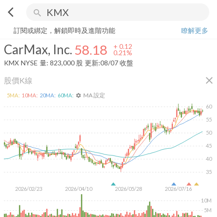
arrow_back_ios
search
CarMax, Inc.
58.18
+
0.21%
量:
823,000
股
訂閱或綁定，解鎖即時及進階功能
瞭解更多
CarMax, Inc.
58.18
+
0.12
0.21%
KMX
NYSE
量:
823,000
股
更新:
08/07 收盤
close
股價K線
MA 設定
5
MA:
10
MA:
20
MA:
60
MA:
settings
60
55
50
45
40
35
2026/02/23
2026/04/10
2026/05/28
2026/07/16
10M
5M