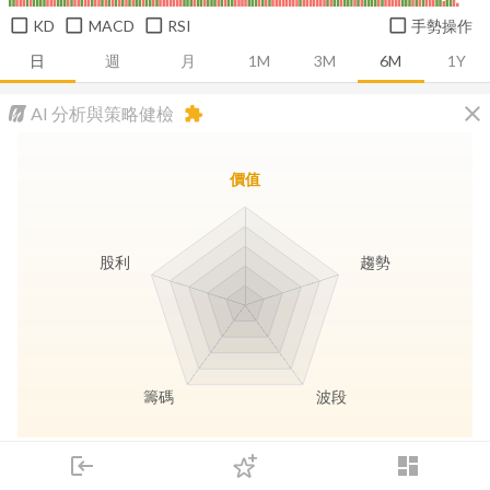
KD
MACD
RSI
手勢操作
日
週
月
1M
3M
6M
1Y
close
AI 分析與策略健檢
extension
價值
股利
趨勢
籌碼
波段
長線價值
趨勢動能
波段訊號
存股收息
login
dashboard
市場
追蹤
下單
交易
登入