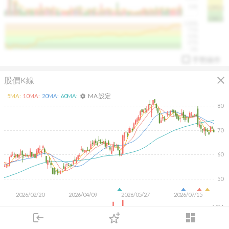
50K
1393.1
1381.1
%
100%
%
75%
%
50%
%
25%
%
0%
手勢操作
close
股價K線
MA 設定
5
MA:
10
MA:
20
MA:
60
MA:
settings
80
70
arrow_drop_up
PL 指標:
94.88
%
60
50
2026/02/20
2026/04/09
2026/05/27
2026/07/15
10M
login
dashboard
5M
市場
追蹤
下單
交易
登入