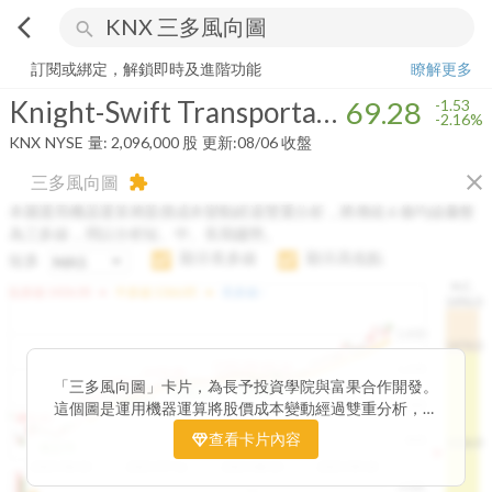
arrow_back_ios
search
Knight-Swift Transportation Holdings Inc.
69.28
-2.16%
量:
2,096,000
訂閱或綁定，解鎖即時及進階功能
瞭解更多
Knight-Swift Transportation Holdings Inc.
69.28
-1.53
-2.16%
KNX
NYSE
量:
2,096,000
股
更新:
08/06 收盤
close
三多風向圖
extension
本圖運用機器運算將股價成本變動經過雙重分析，將傳統 6 條均線彙整
為三多線，用以分析短、中、長期趨勢。
顯示長多線
顯示高低點
短多
H.C.
arrow_drop_up
arrow_drop_up
短多線:
1426.00
中多線:
1366.85
長多線:
-
1496.0
1,400
1474.0
1195.22
1185.26
1,200
1155.38
1100.60
「三多風向圖」卡片，為長予投資學院與富果合作開發。
1140.44
1130.48
1120.52
1060.76
1,000
這個圖是運用機器運算將股價成本變動經過雙重分析，把
899.40
傳統 6 條均線彙整為三多線，用以分析短、中、長期股價
查看卡片內容
800
1426.0
812.75
趨勢。
2025/04/23
2025/07/16
2025/08/20
2025/09/24
100K