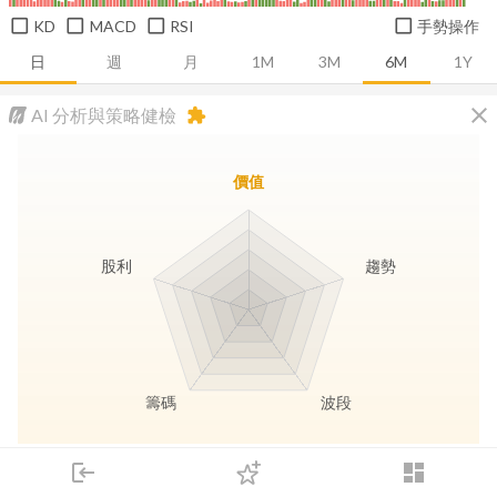
KD
MACD
RSI
手勢操作
日
週
月
1M
3M
6M
1Y
close
AI 分析與策略健檢
extension
價值
股利
趨勢
籌碼
波段
長線價值
趨勢動能
波段訊號
存股收息
login
dashboard
市場
追蹤
下單
交易
登入