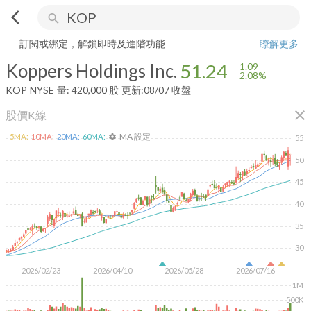
arrow_back_ios
search
Koppers Holdings Inc.
51.24
-2.08%
量:
420,000
股
訂閱或綁定，解鎖即時及進階功能
瞭解更多
Koppers Holdings Inc.
51.24
-1.09
-2.08%
KOP
NYSE
量:
420,000
股
更新:
08/07 收盤
close
股價K線
MA 設定
5
MA:
10
MA:
20
MA:
60
MA:
settings
55
50
45
40
35
30
2026/02/23
2026/04/10
2026/05/28
2026/07/16
1M
500K