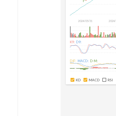
2024/05/31
2024/
K9:
D9:
DIF:
MACD:
D-M:
KD
MACD
RSI