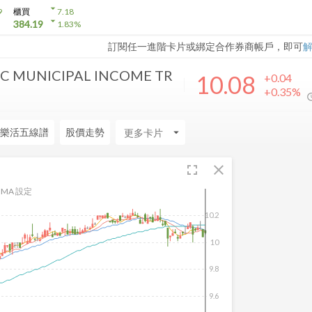
arrow_drop_down
9
櫃買
7.18
arrow_drop_down
384.19
1.83
%
訂閱任一進階卡片或綁定合作券商帳戶，即可
C MUNICIPAL INCOME TR
10.08
+0.04
+0.35%
樂活五線譜
股價走勢
arrow_drop_down
fullscreen
close
MA 設定
10.2
10
9.8
9.6