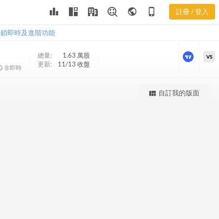
leaderboard
public
phone_iphone
註冊 / 登入
KSM 股價K線
KSM 股價K線
解鎖即時及進階功能
總量:
1.63 萬
股
VS
更新:
11/13 收盤
非即時
更強大的進階價量圖表
自訂我的版面
view_quilt
完整內容，僅限註冊會員使用
註冊/登入解鎖