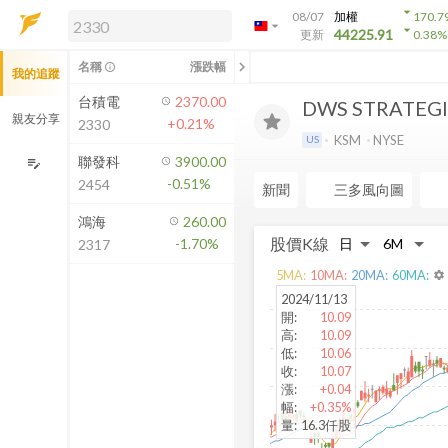
arrow_drop_down
08/07
加權
170.7
arrow_drop_down
arrow_drop_down
解鎖即時行情及進階功能
44225.91
更新
0.38
%
「綁定合作券商帳戶」或「訂閱任一
chevron_left
名稱
漲跌幅
info_outline
我的追蹤
方案」，即可解鎖以下功能：
即時行情
台積電
2370.00
DWS STRATEGI
即時市況與排行
親友分享
+0.21%
2330
到價通知
KSM
NYSE
US
成交金額熱力圖
聯發科
3900.00
edit_note
-0.51%
2454
前往方案訂閱
新聞
三多風向圖
如何綁定合作券商
鴻海
260.00
股價K線
-1.70%
2317
5
MA:
10
MA:
20
MA:
60
MA:
settings
2024/11/13
開
:
10.09
高
:
10.09
低
:
10.06
收
:
10.07
漲
:
+0.04
幅
:
+0.35%
量
:
16.3仟股