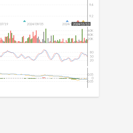
9.4
9.2
07/19
2024/09/05
2024/10/22
2024/11/13
60K
40K
20K
80
50
20
0.05
0
-0.05