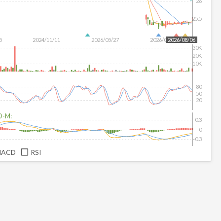
26
25.5
5
2024/11/11
2026/05/27
2026/07/15
2026/08/06
30K
20K
10K
80
50
20
D-M:
0.3
0
-0.3
MACD
RSI