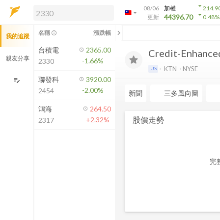
arrow_drop_down
08/06
加權
214.9
arrow_drop_down
arrow_drop_down
解鎖即時行情及進階功能
44396.70
更新
0.48
%
「綁定合作券商帳戶」或「訂閱任一
chevron_left
名稱
漲跌幅
info_outline
我的追蹤
方案」，即可解鎖以下功能：
即時行情
台積電
2365.00
Credit-Enhanced
即時市況與排行
親友分享
-1.66%
2330
到價通知
KTN
NYSE
US
成交金額熱力圖
聯發科
3920.00
edit_note
-2.00%
2454
前往方案訂閱
新聞
三多風向圖
如何綁定合作券商
鴻海
264.50
股價走勢
+2.32%
2317
完