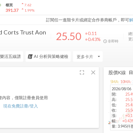
arrow_drop_up
0
櫃買
7.62
arrow_drop_up
391.37
1.99
%
訂閱任一進階卡片或綁定合作券商帳戶，即可
 Corts Trust Aon
25.50
+0.11
總
+0.43%
更
非即時
樂活五線譜
AI 分析與策略健檢
arrow_drop_down
fullscreen
close
股價K線
5
MA:
10
MA:
2026/08/06
開
:
25.4
整內容，僅限註冊會員使用
高
:
25.5
低
:
25.4
現在免費註冊/登入
收
:
25.5
漲
:
+0.1
幅
:
+0.43
量
:
3.945仟