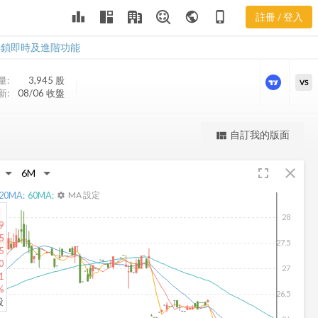
KTN 股價走
leaderboard
public
phone_iphone
註冊 / 登入
勢
KTN 股價走勢
解鎖即時及進階功能
量:
3,945
股
VS
新:
08/06 收盤
更強大的進階價量圖表
自訂我的版面
view_quilt
完整內容，僅限註冊會員使用
fullscreen
close
註冊/登入解鎖
20
MA:
60
MA:
MA 設定
settings
28
9
5
27.5
5
0
27
1
%
26.5
股