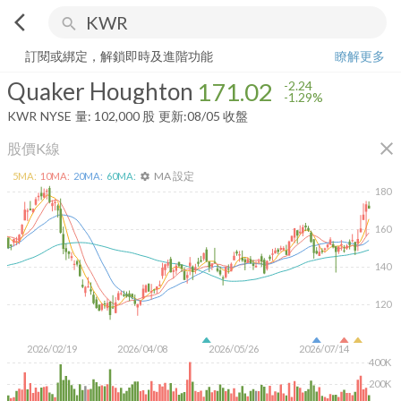
arrow_back_ios
search
Quaker Houghton
171.02
-1.29%
量:
102,000
股
訂閱或綁定，解鎖即時及進階功能
瞭解更多
Quaker Houghton
171.02
-2.24
-1.29%
KWR
NYSE
量:
102,000
股
更新:
08/05 收盤
close
股價K線
MA 設定
5
MA:
10
MA:
20
MA:
60
MA:
settings
180
160
140
120
2026/02/19
2026/04/08
2026/05/26
2026/07/14
400K
200K