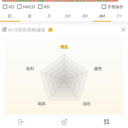
KD
MACD
RSI
手勢操作
日
週
月
1M
3M
6M
1Y
close
AI 分析與策略健檢
extension
價值
股利
趨勢
籌碼
波段
長線價值
趨勢動能
波段訊號
存股收息
login
dashboard
市場
追蹤
下單
交易
登入