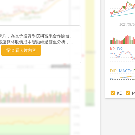
1195.22
1,200
1185.26
38
1140.44
1130.48
1120.52
2024/09/2
1,000
卡片，為長予投資學院與富果合作開發。
器運算將股價成本變動經過雙重分析，把
彙整為三多線，用以分析短、中、長期股價
K9:
D9:
查看卡片內容
1426.0
800
16
2025/08/20
2025/09/24
2025/10/14
DIF:
MACD:
100K
50K
1393.1
KD
1381.1
100%
75%
50%
25%