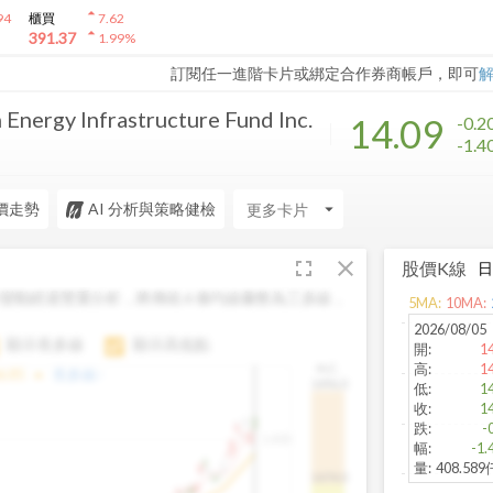
arrow_drop_up
94
櫃買
7.62
arrow_drop_up
391.37
1.99
%
訂閱任一進階卡片或綁定合作券商帳戶，即可
Energy Infrastructure Fund Inc.
14.09
-0.2
-1.4
價走勢
AI 分析與策略健檢
arrow_drop_down
fullscreen
close
股價K線
變動經過雙重分析，將傳統 6 條均線彙整為三多線，
5
MA:
10
MA:
。
2026/08/05
顯示長多線
顯示高低點
開
:
1
高
:
1
H.C.
arrow_drop_up
6.85
長多線:
-
1496.0
低
:
1
收
:
1
跌
:
-
1,400
幅
:
-1.
量
:
408.58
1474.0