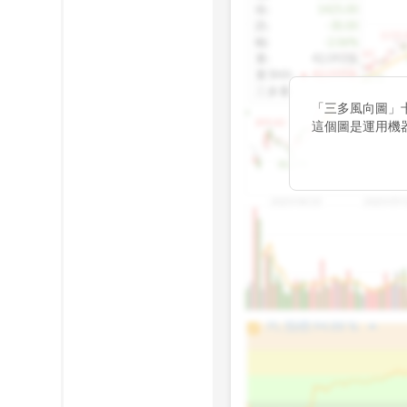
收
:
1425.00
跌
:
-30.00
1155.
幅
:
-2.06%
1100.60
量
:
42,092張
量5MA
:
▲ 43,010張
1060.76
三多量
:
-
「三多風向圖」
899.40
這個圖是運用機
傳統 6 條均線
趨勢。
812.75
2025/04/23
2025/07/
arrow_drop_up
100%
PL 指標:
94.88
%
75%
50%
25%