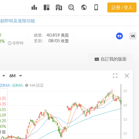
KYN 三多風向
leaderboard
public
phone_iphone
註冊 / 登入
圖
KYN 三多風向圖
解鎖即時及進階功能
0
總量:
40.859 萬
股
VS
0%
更新:
08/05 收盤
非即時
更強大的進階價量圖表
自訂我的版面
view_quilt
完整內容，僅限註冊會員使用
fullscreen
close
註冊/登入解鎖
20
MA:
60
MA:
MA 設定
settings
15
4.35
4.35
14
4.01
4.09
13
0.20
40%
9仟股
12