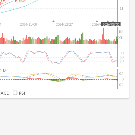
11
4
2024/11/08
2024/12/27
2026/07/14
2026/08/05
1M
500K
80
50
20
D-M:
0.4
0
-0.4
MACD
RSI