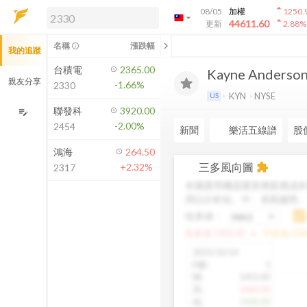
arrow_drop_up
08/05
加權
1250.
arrow_drop_down
arrow_drop_up
解鎖即時行情及進階功能
44611.60
更新
2.88
%
「綁定合作券商帳戶」或「訂閱任一
chevron_left
名稱
漲跌幅
info_outline
我的追蹤
方案」，即可解鎖以下功能：
即時行情
台積電
2365.00
Kayne Anderson 
即時市況與排行
親友分享
-1.66%
2330
到價通知
KYN
NYSE
US
成交金額熱力圖
聯發科
3920.00
edit_note
-2.00%
2454
前往方案訂閱
新聞
樂活五線譜
股
如何綁定合作券商
鴻海
264.50
三多風向圖
+2.32%
extension
2317
本圖運用機器運算將股價成本
用以分析短、中、長期趨勢
短多線：
arrow_drop_up
短多線:
1426.00
中多線:
136
2025/10/14
K數
:
1
開
:
1455.00
高
:
1460.00
低
:
1420.00