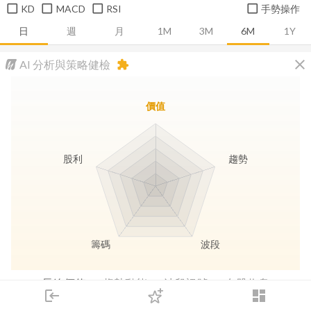
KD
MACD
RSI
手勢操作
日
週
月
1M
3M
6M
1Y
close
AI 分析與策略健檢
extension
價值
股利
趨勢
籌碼
波段
長線價值
趨勢動能
波段訊號
存股收息
login
dashboard
市場
追蹤
下單
交易
登入