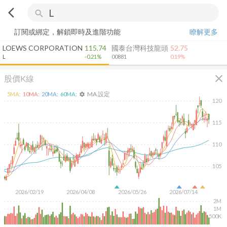
arrow_back_ios
search
訂閱或綁定，解鎖即時及進階功能
瞭解更多
LOEWS CORPORATION
115.74
國泰台灣科技龍頭
52.75
L
-0.21%
00881
0.19%
close
股價K線
MA 設定
5
MA:
10
MA:
20
MA:
60
MA:
settings
120
115
110
105
2026/02/19
2026/04/08
2026/05/26
2026/07/14
2M
1M
500K