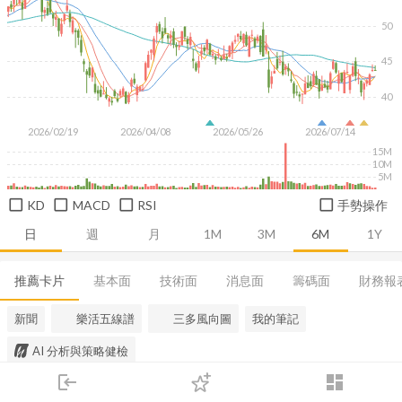
50
45
40
2026/02/19
2026/04/08
2026/05/26
2026/07/14
15M
10M
5M
KD
MACD
RSI
手勢操作
日
週
月
1M
3M
6M
1Y
推薦卡片
基本面
技術面
消息面
籌碼面
財務報
新聞
樂活五線譜
三多風向圖
我的筆記
AI 分析與策略健檢
login
dashboard
市場
追蹤
下單
交易
登入