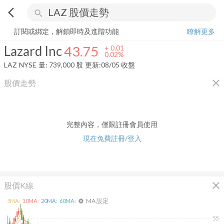
arrow_back_ios
search
Lazard Inc
43.75
+
0.02%
量:
739,000
股
訂閱或綁定，解鎖即時及進階功能
瞭解更多
Lazard Inc
43.75
+
0.01
0.02%
LAZ
NYSE
量:
739,000
股
更新:
08/05 收盤
close
股價走勢
完整內容，僅限註冊會員使用
現在免費註冊/登入
close
股價K線
MA 設定
5
MA:
10
MA:
20
MA:
60
MA:
settings
55