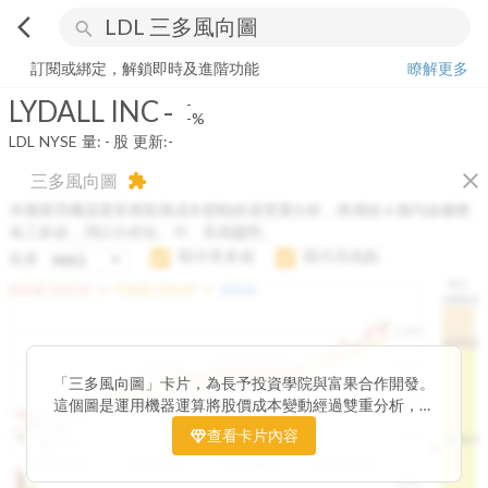
arrow_back_ios
search
LYDALL INC
-
-%
量:
-
股
訂閱或綁定，解鎖即時及進階功能
瞭解更多
LYDALL INC
-
-
-%
LDL
NYSE
量:
-
股
更新:
-
close
三多風向圖
extension
本圖運用機器運算將股價成本變動經過雙重分析，將傳統 6 條均線彙整
為三多線，用以分析短、中、長期趨勢。
顯示長多線
顯示高低點
短多
H.C.
arrow_drop_up
arrow_drop_up
短多線:
1426.00
中多線:
1366.85
長多線:
-
1496.0
1,400
1474.0
1195.22
1185.26
1,200
1155.38
1100.60
「三多風向圖」卡片，為長予投資學院與富果合作開發。
1140.44
1130.48
1120.52
1060.76
1,000
這個圖是運用機器運算將股價成本變動經過雙重分析，把
899.40
傳統 6 條均線彙整為三多線，用以分析短、中、長期股價
查看卡片內容
800
1426.0
812.75
趨勢。
2025/04/23
2025/07/16
2025/08/20
2025/09/24
100K