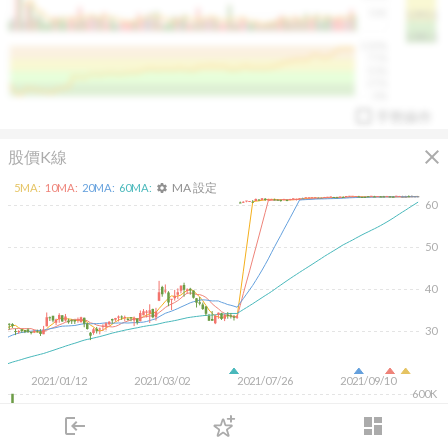
50K
1393.1
1381.1
%
100%
%
75%
%
50%
%
25%
%
0%
手勢操作
close
股價K線
MA 設定
5
MA:
10
MA:
20
MA:
60
MA:
settings
60
50
arrow_drop_up
PL 指標:
94.88
%
40
30
2021/01/12
2021/03/02
2021/07/26
2021/09/10
600K
400K
login
dashboard
200K
市場
追蹤
下單
交易
登入