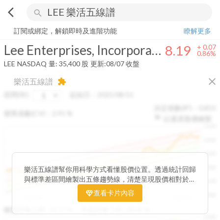
arrow_back_ios
search
Lee Enterprises, Incorporated
8.19
+
0.86%
量:
35,400
股
訂閱或綁定，解鎖即時及進階功能
瞭解更多
Lee Enterprises, Incorporated
8.19
+
0.07
0.86%
LEE
NASDAQ
量:
35,400
股
更新:
08/07 收盤
close
樂活五線譜
extension
區間(年)
起始日：
2025/08/11
決定係數(R²)：
0.815
變異係數(CV)：
2.91
%
以還原股價繪製
1500
1400
1300
1200
樂活五線譜幫你用科學方式看懂股價位置。透過統計回歸
與標準差區間繪製出五條趨勢線，清楚呈現股價相對於長
1100
期均衡區間的位置。當股價落在上方紅色區間，代表股價
查看卡片內容
1000
已偏離長期平均、短線可能過熱；反之，若接近下方綠色
2025/08
2025/09
2025/09
2025/10
區間，則可能出現被低估的買進機會。五線譜不只是技術
收盤距離上限:
10.17
%
收盤距離下限:
38.09
%
1500
分析，更是幫助你掌握「合理價帶」與「長期趨勢」的工