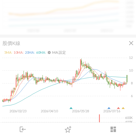
1400
具，讓投資判斷更有依據、更有信心。
1300
1200
1100
1000
900
2025/08
2025/09
2025/10
close
股價K線
MA 設定
5
MA:
10
MA:
20
MA:
60
MA:
settings
12
10
8
6
2026/02/23
2026/04/10
2026/05/28
2026/07/16
600K
400K
200K
login
dashboard
市場
追蹤
下單
交易
登入
KD
MACD
RSI
手勢操作