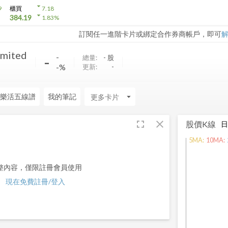
arrow_drop_down
9
櫃買
7.18
arrow_drop_down
384.19
1.83
%
訂閱任一進階卡片或綁定合作券商帳戶，即可
imited
-
-
總量:
-
股
-%
更新:
-
樂活五線譜
我的筆記
arrow_drop_down
fullscreen
close
股價K線
5
MA:
10
MA:
整內容，僅限註冊會員使用
現在免費註冊/登入