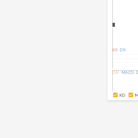
K9:
D9:
DIF:
MACD:
KD