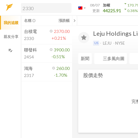
arrow_drop_down
08/07
加權
170.7
arrow_drop_down
arrow_drop_down
解鎖即時行情及進階功能
44225.91
更新
0.38
%
「綁定合作券商帳戶」或「訂閱任一
chevron_left
名稱
漲跌幅
info_outline
我的追蹤
方案」，即可解鎖以下功能：
即時行情
台積電
2370.00
Leju Holdings L
即時市況與排行
親友分享
+0.21%
2330
到價通知
LEJU
NYSE
US
成交金額熱力圖
聯發科
3900.00
edit_note
-0.51%
2454
前往方案訂閱
新聞
三多風向圖
如何綁定合作券商
鴻海
260.00
股價走勢
-1.70%
2317
完