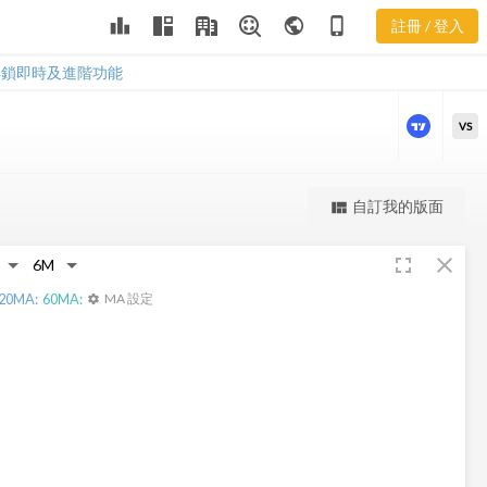
LEJU 股價走
leaderboard
public
phone_iphone
註冊 / 登入
勢
LEJU 股價走勢
解鎖即時及進階功能
VS
更強大的進階價量圖表
自訂我的版面
view_quilt
完整內容，僅限註冊會員使用
fullscreen
close
註冊/登入解鎖
20
MA:
60
MA:
MA 設定
settings