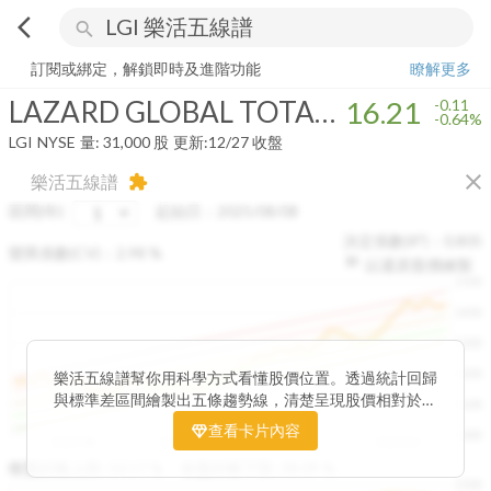
arrow_back_ios
search
LAZARD GLOBAL TOTAL RETURN & INCOME
16.21
-0.64%
量:
31,0
訂閱或綁定，解鎖即時及進階功能
瞭解更多
LAZARD GLOBAL TOTAL RETURN & INCOME
16.21
-0.11
-0.64%
LGI
NYSE
量:
31,000
股
更新:
12/27 收盤
close
樂活五線譜
extension
區間(年)
起始日：
2025/08/08
決定係數(R²)：
0.805
變異係數(CV)：
2.98
%
以還原股價繪製
1500
1400
1300
1200
樂活五線譜幫你用科學方式看懂股價位置。透過統計回歸
與標準差區間繪製出五條趨勢線，清楚呈現股價相對於長
1100
期均衡區間的位置。當股價落在上方紅色區間，代表股價
查看卡片內容
1000
已偏離長期平均、短線可能過熱；反之，若接近下方綠色
2025/08
2025/09
2025/09
2025/10
區間，則可能出現被低估的買進機會。五線譜不只是技術
收盤距離上限:
10.17
%
收盤距離下限:
38.09
%
1500
分析，更是幫助你掌握「合理價帶」與「長期趨勢」的工