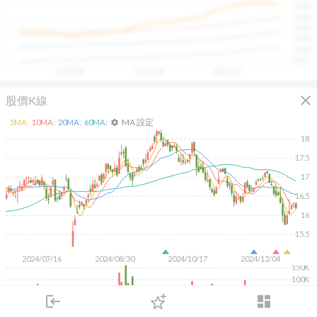
1400
具，讓投資判斷更有依據、更有信心。
1300
1200
1100
1000
900
2025/08
2025/09
2025/10
close
股價K線
MA 設定
5
MA:
10
MA:
20
MA:
60
MA:
settings
18
17.5
17
16.5
16
15.5
2024/07/16
2024/08/30
2024/10/17
2024/12/04
150K
100K
50K
login
dashboard
市場
追蹤
下單
交易
登入
KD
MACD
RSI
手勢操作