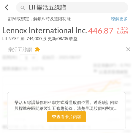
arrow_back_ios
search
Lennox International Inc.
446.87
+
0.03%
量:
744,000
股
訂閱或綁定，解鎖即時及進階功能
瞭解更多
Lennox International Inc.
446.87
+
0.13
0.03%
LII
NYSE
量:
744,000
股
更新:
08/05 收盤
close
樂活五線譜
extension
區間(年)
起始日：
2025/08/07
決定係數(R²)：
0.792
變異係數(CV)：
3.07
%
以還原股價繪製
1500
1400
1300
1200
樂活五線譜幫你用科學方式看懂股價位置。透過統計回歸
與標準差區間繪製出五條趨勢線，清楚呈現股價相對於長
1100
期均衡區間的位置。當股價落在上方紅色區間，代表股價
查看卡片內容
1000
已偏離長期平均、短線可能過熱；反之，若接近下方綠色
2025/08
2025/09
2025/09
2025/10
區間，則可能出現被低估的買進機會。五線譜不只是技術
收盤距離上限:
10.17
%
收盤距離下限:
38.09
%
1500
分析，更是幫助你掌握「合理價帶」與「長期趨勢」的工