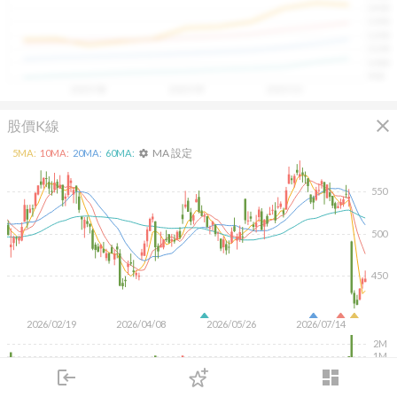
1400
具，讓投資判斷更有依據、更有信心。
1300
1200
1100
1000
900
2025/08
2025/09
2025/10
close
股價K線
MA 設定
5
MA:
10
MA:
20
MA:
60
MA:
settings
550
500
450
2026/02/19
2026/04/08
2026/05/26
2026/07/14
2M
1M
500K
login
dashboard
市場
追蹤
下單
交易
登入
KD
MACD
RSI
手勢操作