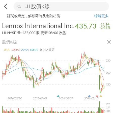
arrow_back_ios
search
Lennox International Inc.
435.73
-2.49%
量:
438,000
股
訂閱或綁定，解鎖即時及進階功能
瞭解更多
Lennox International Inc.
435.73
-11.14
-2.49%
LII
NYSE
量:
438,000
股
更新:
08/06 收盤
close
股價K線
MA 設定
5
MA:
10
MA:
20
MA:
60
MA:
settings
550
500
450
2026/02/20
2026/04/09
2026/05/27
2026/07/15
2M
1M
500K