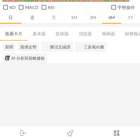
KD
MACD
RSI
手勢操作
日
週
月
1M
3M
6M
1Y
推薦卡片
基本面
技術面
消息面
籌碼面
財務報
新聞
股價走勢
樂活五線譜
三多風向圖
AI 分析與策略健檢
login
dashboard
市場
追蹤
下單
交易
登入