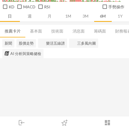
KD
MACD
RSI
手勢操作
日
週
月
1M
3M
6M
1Y
推薦卡片
基本面
技術面
消息面
籌碼面
財務報
新聞
股價走勢
樂活五線譜
三多風向圖
AI 分析與策略健檢
login
dashboard
市場
追蹤
下單
交易
登入