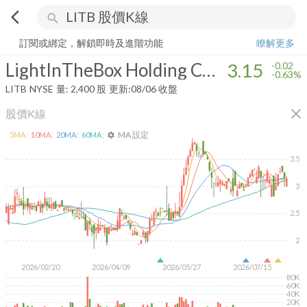
arrow_back_ios
search
LightInTheBox Holding Co., Ltd.
3.15
-0.63%
量:
2,400
股
訂閱或綁定，解鎖即時及進階功能
瞭解更多
LightInTheBox Holding Co., Ltd.
3.15
-0.02
-0.63%
LITB
NYSE
量:
2,400
股
更新:
08/06 收盤
close
股價K線
MA 設定
5
MA:
10
MA:
20
MA:
60
MA:
settings
3.5
3
2.5
2
2026/02/20
2026/04/09
2026/05/27
2026/07/15
80K
60K
40K
20K