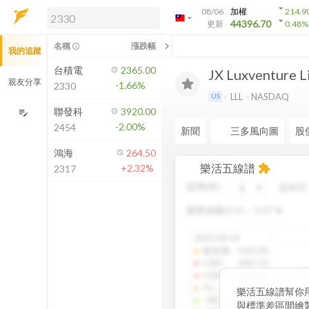
arrow_drop_down
08/06
加權
214.9
arrow_drop_down
arrow_drop_down
解鎖即時行情及進階功能
44396.70
更新
0.48
%
「綁定合作券商帳戶」或「訂閱任一
chevron_left
名稱
漲跌幅
info_outline
我的追蹤
方案」，即可解鎖以下功能：
即時行情
台積電
2365.00
JX Luxventure L
即時市況與排行
親友分享
-1.66%
2330
到價通知
LLL
NASDAQ
US
成交金額熱力圖
聯發科
3920.00
edit_note
-2.00%
2454
前往方案訂閱
新聞
三多風向圖
股
如何綁定合作券商
鴻海
264.50
樂活五線譜
+2.32%
extension
2317
區間(年)
起始日
變異係數(CV)：
3.07
%
2025/10/14
還原價
:
1425.00
+2SD
:
1467.55
+1SD
:
1425.82
TL
:
1383.61
樂活五線譜幫你
-1SD
:
1341.04
與標準差區間繪