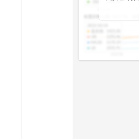
-2SD
:
1298.10
期均衡區間的位
2025/08
2
已偏離長期平均
收盤距離上限:
10.17
%
收
區間，則可能出
分析，更是幫助
2025/10/14
具，讓投資判斷
還原價
:
1425.00
UB
:
1293.46
MA20
:
1170.19
LB
:
1031.91
2025/08