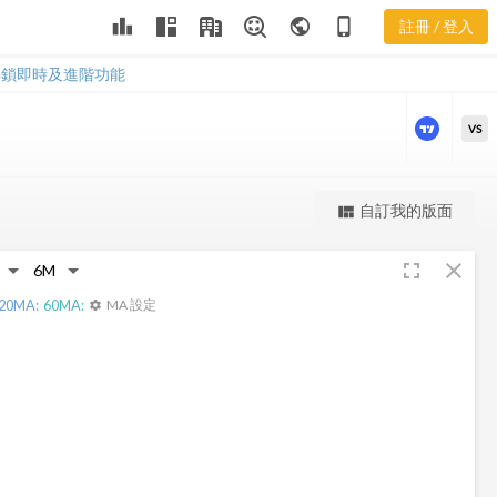
LLL 樂活五線
leaderboard
public
phone_iphone
註冊 / 登入
譜
LLL 樂活五線譜
解鎖即時及進階功能
VS
更強大的進階價量圖表
自訂我的版面
view_quilt
完整內容，僅限註冊會員使用
fullscreen
close
註冊/登入解鎖
20
MA:
60
MA:
MA 設定
settings