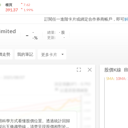
arrow_drop_up
0
櫃買
7.62
arrow_drop_up
391.37
1.99
%
訂閱任一進階卡片或綁定合作券商帳戶，即可
imited
-
-
總量:
-
股
-%
更新:
-
價走勢
我的筆記
arrow_drop_down
fullscreen
close
股價K線
：
2025/08/07
5
MA:
10
MA:
決定係數(R²)：
0.792
以還原股價繪製
1500
1400
1300
1200
用科學方式看懂股價位置。透過統計回歸
製出五條趨勢線，清楚呈現股價相對於長
1100