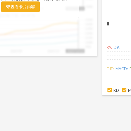
置。當股價落在上方紅色區間，代表股價
查看卡片內容
1000
025/09
2025/09
2025/10
2025/10/14
、短線可能過熱；反之，若接近下方綠色
盤距離下限:
38.09
%
現被低估的買進機會。五線譜不只是技術
1500
你掌握「合理價帶」與「長期趨勢」的工
1400
更有依據、更有信心。
1300
1200
1100
1000
900
K9:
D9:
2025/09
2025/10
2025/10/14
DIF:
MACD:
KD