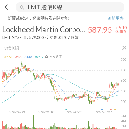
arrow_back_ios
search
Lockheed Martin Corporation
587.95
+
0.88%
量:
579,000
股
訂閱或綁定，解鎖即時及進階功能
瞭解更多
Lockheed Martin Corporation
587.95
+
5.10
0.88%
LMT
NYSE
量:
579,000
股
更新:
08/07 收盤
close
股價K線
MA 設定
5
MA:
10
MA:
20
MA:
60
MA:
settings
700
650
600
550
500
2026/02/23
2026/04/10
2026/05/28
2026/07/16
6M
4M
2M