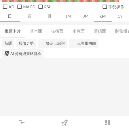
KD
MACD
RSI
手勢操作
日
週
月
1M
3M
6M
1Y
推薦卡片
基本面
技術面
消息面
籌碼面
財務報
新聞
股價走勢
樂活五線譜
三多風向圖
AI 分析與策略健檢
login
dashboard
市場
追蹤
下單
交易
登入