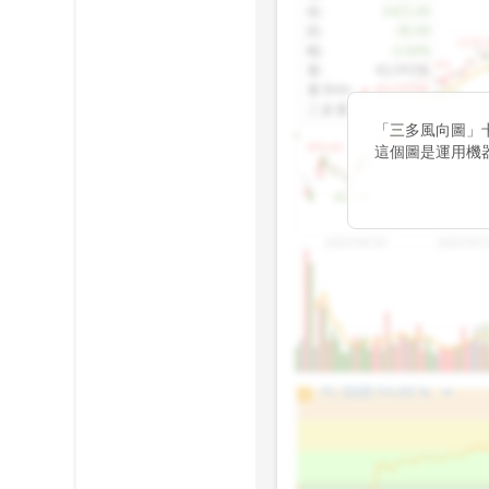
收
:
1425.00
跌
:
-30.00
1155.
幅
:
-2.06%
1100.60
量
:
42,092張
量5MA
:
▲ 43,010張
1060.76
三多量
:
-
「三多風向圖」
899.40
這個圖是運用機
傳統 6 條均線
趨勢。
812.75
2025/04/23
2025/07/
arrow_drop_up
100%
PL 指標:
94.88
%
75%
50%
25%