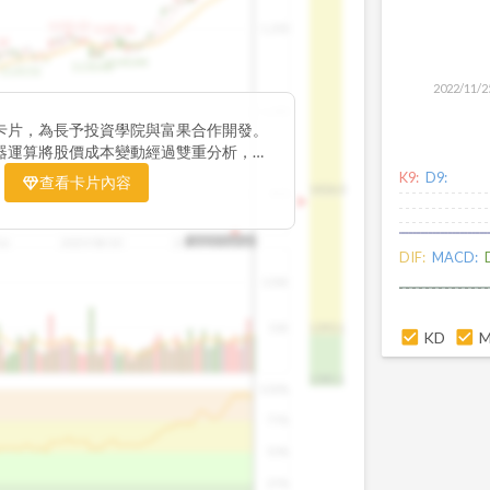
1195.22
1,200
1185.26
38
1140.44
1130.48
1120.52
2022/11/2
1,000
卡片，為長予投資學院與富果合作開發。
器運算將股價成本變動經過雙重分析，把
彙整為三多線，用以分析短、中、長期股價
K9:
D9:
查看卡片內容
1426.0
800
16
2025/08/20
2025/09/24
2025/10/14
DIF:
MACD:
100K
50K
1393.1
KD
1381.1
100%
75%
50%
25%