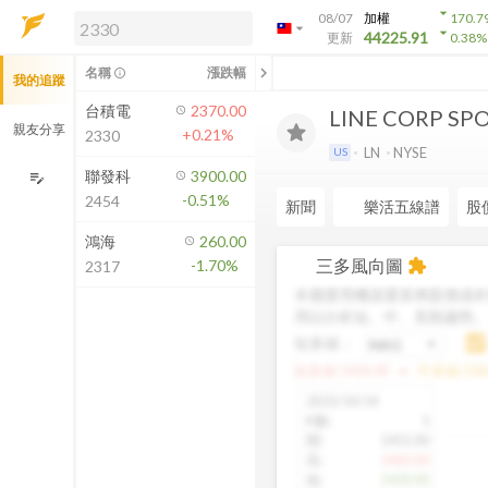
arrow_drop_down
08/07
加權
170.7
arrow_drop_down
arrow_drop_down
解鎖即時行情及進階功能
44225.91
更新
0.38
%
「綁定合作券商帳戶」或「訂閱任一
chevron_left
名稱
漲跌幅
info_outline
我的追蹤
方案」，即可解鎖以下功能：
即時行情
台積電
2370.00
LINE CORP SP
即時市況與排行
親友分享
+0.21%
2330
到價通知
LN
NYSE
US
成交金額熱力圖
聯發科
3900.00
edit_note
-0.51%
2454
前往方案訂閱
新聞
樂活五線譜
股
如何綁定合作券商
鴻海
260.00
三多風向圖
-1.70%
extension
2317
本圖運用機器運算將股價成本
用以分析短、中、長期趨勢
短多線：
arrow_drop_up
短多線:
1426.00
中多線:
136
2025/10/14
K數
:
1
開
:
1455.00
高
:
1460.00
低
:
1420.00