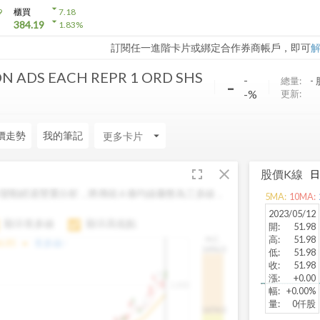
arrow_drop_down
9
櫃買
7.18
arrow_drop_down
384.19
1.83
%
訂閱任一進階卡片或綁定合作券商帳戶，即可
ON ADS EACH REPR 1 ORD SHS
-
-
總量:
-
-%
更新:
價走勢
我的筆記
arrow_drop_down
fullscreen
close
股價K線
變動經過雙重分析，將傳統 6 條均線彙整為三多線，
5
MA:
10
MA:
。
2023/05/12
顯示長多線
顯示高低點
開
:
51.98
高
:
51.98
H.C.
arrow_drop_up
6.85
長多線:
-
1496.0
低
:
51.98
收
:
51.98
漲
:
+0.00
1,400
幅
:
+0.00%
量
:
0仟股
1474.0