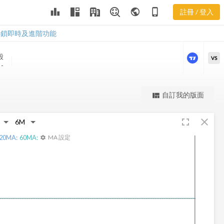
LN 三多風向
leaderboard
public
phone_iphone
註冊 / 登入
圖
LN 三多風向圖
解鎖即時及進階功能
股
VS
-
更強大的進階價量圖表
自訂我的版面
view_quilt
完整內容，僅限註冊會員使用
fullscreen
close
註冊/登入解鎖
20
MA:
60
MA:
MA 設定
settings