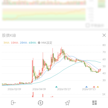
50K
1393.1
1381.1
%
100%
%
75%
%
50%
%
25%
%
0%
手勢操作
close
股價K線
MA 設定
5
MA:
10
MA:
20
MA:
60
MA:
settings
80
70
60
arrow_drop_up
PL 指標:
94.88
%
50
40
30
2026/02/09
2026/04/09
2026/05/27
2026/07/15
1K
500
login
dashboard
市場
追蹤
下單
交易
登入