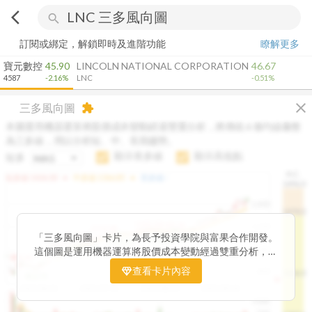
arrow_back_ios
search
訂閱或綁定，解鎖即時及進階功能
瞭解更多
寶元數控
45.90
LINCOLN NATIONAL CORPORATION
46.67
4587
-2.16%
LNC
-0.51%
close
三多風向圖
extension
本圖運用機器運算將股價成本變動經過雙重分析，將傳統 6 條均線彙整
為三多線，用以分析短、中、長期趨勢。
顯示長多線
顯示高低點
短多
H.C.
arrow_drop_up
arrow_drop_up
短多線:
1426.00
中多線:
1366.85
長多線:
-
1496.0
1,400
1474.0
1195.22
1185.26
1,200
1155.38
1100.60
「三多風向圖」卡片，為長予投資學院與富果合作開發。
1140.44
1130.48
1120.52
1060.76
1,000
這個圖是運用機器運算將股價成本變動經過雙重分析，把
899.40
傳統 6 條均線彙整為三多線，用以分析短、中、長期股價
查看卡片內容
800
1426.0
812.75
趨勢。
2025/04/23
2025/07/16
2025/08/20
2025/09/24
100K