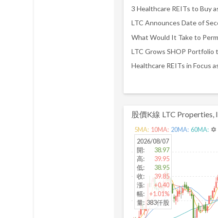
3 Healthcare REITs to Buy a
股價K線
LTC Properties, I
5
MA:
10
MA:
20
MA:
60
MA:
settings
2026/08/07
開
:
38.97
高
:
39.95
低
:
38.95
收
:
39.85
漲
:
+0.40
幅
:
+1.01%
量
:
383仟股