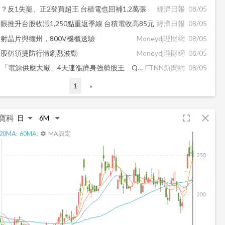
？反1失寵、正2登買超王 台積電也回補1.2萬張
經濟日報
08/05
眼推升台股收漲1,250點重返季線 台積電收高85元
經濟日報
08/05
射晶片與德州，800V機櫃送驗
Moneydj理財網
08/05
台股仍須提防行情劇烈波動
Moneydj理財網
08/05
AI訂單太補！「電源供應大廠」4天連漲躋身強勢股王 Q2大賺71億年增126%創新高
FTNN新聞網
08/05
1
»
fullscreen
close
寶科
20
MA:
60
MA:
MA 設定
settings
250
200