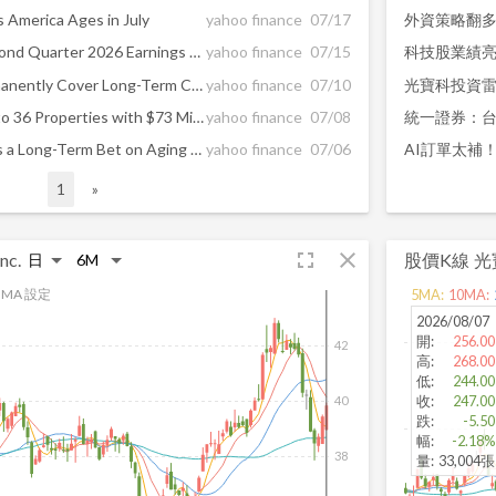
s America Ages in July
yahoo finance
07/17
外資策略翻多
LTC Announces Date of Second Quarter 2026 Earnings Release, Conference Call and Webcast
yahoo finance
07/15
科技股業績亮
What Would It Take to Permanently Cover Long-Term Care Insurance Premiums?
yahoo finance
07/10
光寶科投資雷
LTC Grows SHOP Portfolio to 36 Properties with $73 Million Acquisition
yahoo finance
07/08
統一證券：
Healthcare REITs in Focus as a Long-Term Bet on Aging Demographics
yahoo finance
07/06
1
»
fullscreen
close
nc.
股價K線
光
MA 設定
5
MA:
10
MA:
2026/08/07
開
:
256.00
42
高
:
268.00
低
:
244.00
收
:
247.00
40
跌
:
-5.50
幅
:
-2.18%
38
量
:
33,004張