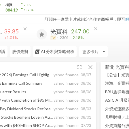
arrow_drop_down
9
櫃買
7.18
arrow_drop_down
384.19
1.83
%
訂閱任一進階卡片或綁定合作券商帳戶，即可
close
close
39.85
247.00
.
光寶科
+1.01%
-2.18%
2301
TW
線譜
股價走勢
AI 分析與策略健檢
arrow_drop_down
fullscreen
close
新聞
光寶
LTC Properties Inc (LTC) (Q2 2026) Earnings Call Highlights: Accelerating SHOP Strategy with ...
yahoo finance
08/07
6 Earnings Call Summary
yahoo finance
08/06
鴻海、光寶科
uarter Results
yahoo finance
08/06
LTC Continues to Fuel SHOP with Completion of $95 Million Acquisition
yahoo finance
08/06
5 Safest High-Yield Monthly Pay Dividend Stocks Retirees Trust in August
yahoo finance
08/03
5 Safe Monthly Pay Dividend Stocks Boomers Love in August
yahoo finance
08/01
凡甲財報／上
LTC SHOP Growth Continues with $40 Million SHOP Acquisition, Bringing Year-to-Date SHOP Investments to Nearly $285 Million
yahoo finance
07/23
外資買超台股