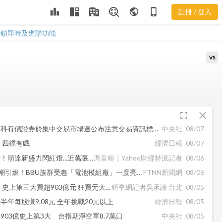
leaderboard
public
phone_iphone
註冊 / 登入
LTC 新聞
LTC 新聞
解鎖即時及進階功能
VS
fullscreen
close
科
【公告】光寶科有價證券於集中交易市場達公布注意交易資訊標準，故公布有關財務業務等重大訊息，以利投資人區別瞭解。
中央社
08/07
 四檔有戲
經濟日報
08/07
BBU族群暴衝！順達新盛力閃紅燈...近萬張排隊等買 分析師看法出爐
馮萱榕｜Yahoo財經特派記者
08/06
ASIC AI升級潮引燃！BBU族群受惠「電池模組廠」一度亮燈漲停 順達、加百裕噴半根
FTNN新聞網
08/06
外資光速翻多 史上第三大買超903億元 狂買元大台灣50正2逾11萬張
鉅亨網記者吳承諦 台北
08/05
半年每股賺9.08元 全年挑戰20元以上
經濟日報
08/05
903億史上第3大 台指期淨空單8.7萬口
中央社
08/05