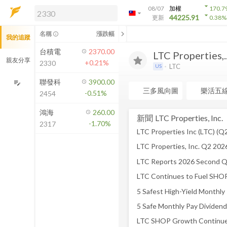
arrow_drop_down
08/07
加權
170.7
arrow_drop_down
arrow_drop_down
解鎖即時行情及進階功能
44225.91
更新
0.38
%
「綁定合作券商帳戶」或「訂閱任一
chevron_left
名稱
漲跌幅
info_outline
我的追蹤
方案」，即可解鎖以下功能：
即時行情
台積電
2370.00
LTC Properties,..
即時市況與排行
親友分享
+0.21%
2330
LTC
US
到價通知
成交金額熱力圖
聯發科
3900.00
edit_note
三多風向圖
樂活五
-0.51%
2454
前往方案訂閱
如何綁定合作券商
鴻海
260.00
新聞
LTC Properties, Inc.
-1.70%
2317
LTC Properties, Inc. Q2 202
LTC Reports 2026 Second Q