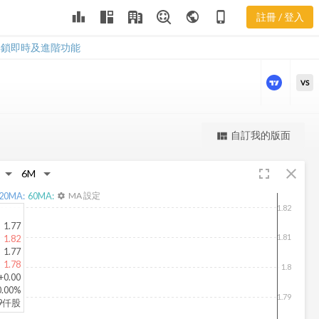
leaderboard
public
phone_iphone
註冊 / 登入
LUB 股價走勢
LUB 股價走勢
解鎖即時及進階功能
VS
更強大的進階價量圖表
自訂我的版面
view_quilt
完整內容，僅限註冊會員使用
fullscreen
close
註冊/登入解鎖
20
MA:
60
MA:
MA 設定
settings
1.82
1.77
1.81
1.82
1.77
1.78
1.8
+0.00
0.00%
1.79
29仟股