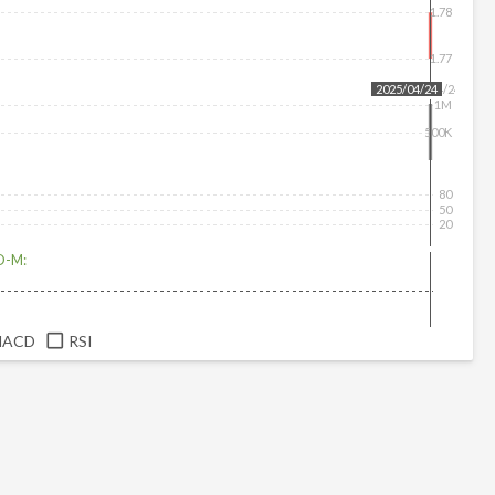
1.78
1.77
2025/04/24
2025/04/24
1M
500K
80
50
20
D-M:
MACD
RSI