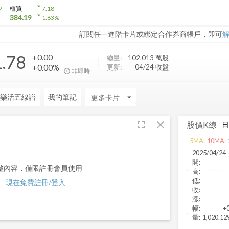
arrow_drop_down
9
櫃買
7.18
arrow_drop_down
384.19
1.83
%
訂閱任一進階卡片或綁定合作券商帳戶，即可
1.78
+0.00
總量:
102.013 萬
股
+0.00%
更新:
04/24 收盤
非即時
樂活五線譜
我的筆記
arrow_drop_down
fullscreen
close
股價K線
5
MA:
10
MA:
2025/04/24
開
:
整內容，僅限註冊會員使用
高
:
低
:
現在免費註冊/登入
收
:
漲
:
幅
:
+
量
:
1,020.1