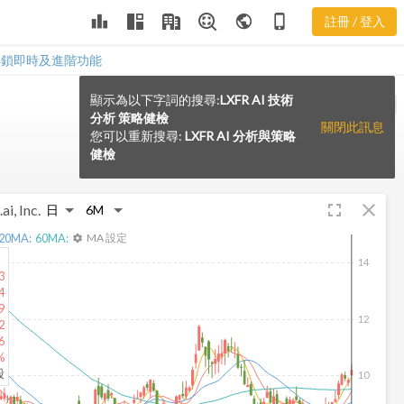
leaderboard
public
phone_iphone
註冊 / 登入
解鎖即時及進階功能
顯示為以下字詞的搜尋:
LXFR AI 技術
VS
分析 策略健檢
關閉此訊息
您可以重新搜尋:
LXFR AI 分析與策略
健檢
fullscreen
close
ai, Inc.
20
MA:
60
MA:
MA 設定
settings
14
3
4
9
12
2
6
%
股
10