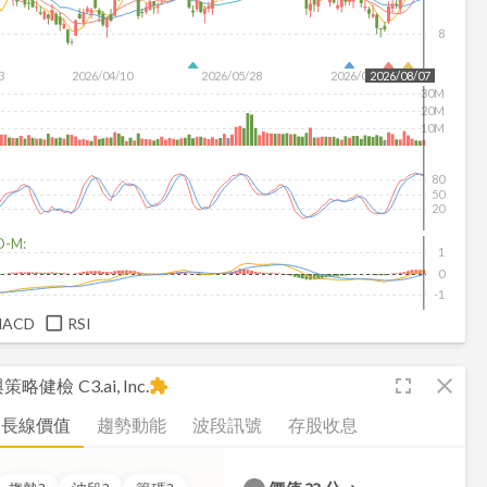
8
3
2026/04/10
2026/05/28
2026/07/16
2026/08/07
30M
20M
10M
80
50
20
D-M:
1
0
-1
MACD
RSI
fullscreen
close
析與策略健檢
C3.ai, Inc.
extension
長線價值
趨勢動能
波段訊號
存股收息