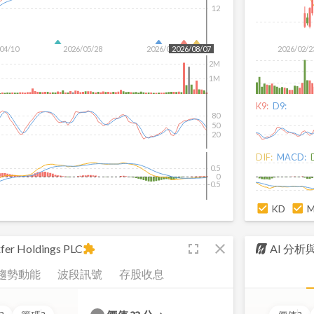
12
04/10
2026/05/28
2026/07/16
2026/02/2
2026/08/07
2M
1M
K9:
D9:
80
50
20
DIF:
MACD:
0.5
0
-0.5
KD
fullscreen
close
fer Holdings PLC
AI 分
extension
趨勢動能
波段訊號
存股收息