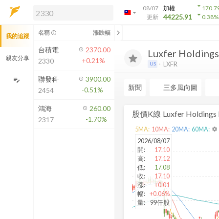
arrow_drop_down
08/07
加權
170.7
arrow_drop_down
arrow_drop_down
解鎖即時行情及進階功能
44225.91
更新
0.38
%
「綁定合作券商帳戶」或「訂閱任一
chevron_left
名稱
漲跌幅
info_outline
我的追蹤
方案」，即可解鎖以下功能：
即時行情
台積電
2370.00
Luxfer Holdings.
即時市況與排行
親友分享
+0.21%
2330
LXFR
US
到價通知
成交金額熱力圖
聯發科
3900.00
edit_note
新聞
三多風向圖
-0.51%
2454
前往方案訂閱
如何綁定合作券商
鴻海
260.00
股價K線
Luxfer Holdings
-1.70%
2317
5
MA:
10
MA:
20
MA:
60
MA:
settings
2026/08/07
開
:
17.10
高
:
17.12
低
:
17.08
收
:
17.10
漲
:
+0.01
幅
:
+0.06%
量
:
99仟股