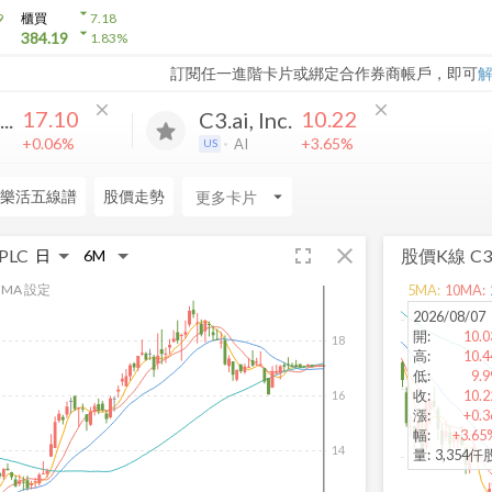
arrow_drop_down
9
櫃買
7.18
arrow_drop_down
384.19
1.83
%
訂閱任一進階卡片或綁定合作券商帳戶，即可
close
close
17.10
10.22
..
C3.ai, Inc.
+0.06%
+3.65%
AI
US
樂活五線譜
股價走勢
arrow_drop_down
fullscreen
close
 PLC
股價K線
C3.
MA 設定
5
MA:
10
MA:
2026/08/07
開
:
10.0
18
高
:
10.4
低
:
9.9
收
:
10.2
16
漲
:
+0.3
幅
:
+3.65
14
量
:
3,354仟