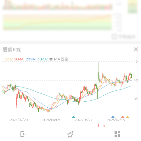
50K
1393.1
1381.1
%
100%
%
75%
%
50%
%
25%
%
0%
手勢操作
close
股價K線
MA 設定
5
MA:
10
MA:
20
MA:
60
MA:
settings
45
40
arrow_drop_up
PL 指標:
94.88
%
35
2026/02/20
2026/04/09
2026/05/27
2026/07/15
2M
login
dashboard
1M
市場
追蹤
下單
交易
登入