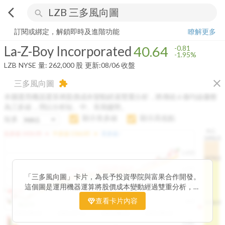
arrow_back_ios
search
La-Z-Boy Incorporated
40.64
-1.95%
量:
262,000
股
訂閱或綁定，解鎖即時及進階功能
瞭解更多
La-Z-Boy Incorporated
40.64
-0.81
-1.95%
LZB
NYSE
量:
262,000
股
更新:
08/06 收盤
close
三多風向圖
extension
本圖運用機器運算將股價成本變動經過雙重分析，將傳統 6 條均線彙整
為三多線，用以分析短、中、長期趨勢。
顯示長多線
顯示高低點
短多
H.C.
arrow_drop_up
arrow_drop_up
短多線:
1426.00
中多線:
1366.85
長多線:
-
1496.0
1,400
1474.0
1195.22
1185.26
1,200
1155.38
1100.60
「三多風向圖」卡片，為長予投資學院與富果合作開發。
1140.44
1130.48
1120.52
1060.76
1,000
這個圖是運用機器運算將股價成本變動經過雙重分析，把
899.40
傳統 6 條均線彙整為三多線，用以分析短、中、長期股價
查看卡片內容
800
1426.0
812.75
趨勢。
2025/04/23
2025/07/16
2025/08/20
2025/09/24
100K