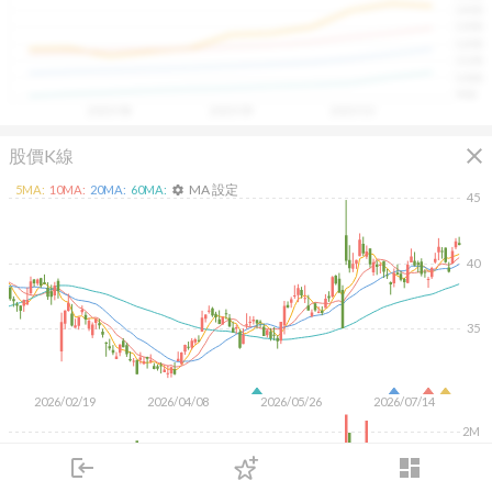
1400
具，讓投資判斷更有依據、更有信心。
1300
1200
1100
1000
900
2025/08
2025/09
2025/10
close
股價K線
MA 設定
5
MA:
10
MA:
20
MA:
60
MA:
settings
45
40
35
2026/02/19
2026/04/08
2026/05/26
2026/07/14
2M
1M
login
dashboard
市場
追蹤
下單
交易
登入
KD
MACD
RSI
手勢操作