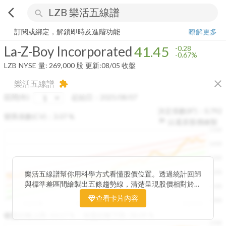
arrow_back_ios
search
La-Z-Boy Incorporated
41.45
-0.67%
量:
269,000
股
訂閱或綁定，解鎖即時及進階功能
瞭解更多
La-Z-Boy Incorporated
41.45
-0.28
-0.67%
LZB
NYSE
量:
269,000
股
更新:
08/05 收盤
close
樂活五線譜
extension
區間(年)
起始日：
2025/08/07
決定係數(R²)：
0.792
變異係數(CV)：
3.07
%
以還原股價繪製
1500
1400
1300
1200
樂活五線譜幫你用科學方式看懂股價位置。透過統計回歸
與標準差區間繪製出五條趨勢線，清楚呈現股價相對於長
1100
期均衡區間的位置。當股價落在上方紅色區間，代表股價
查看卡片內容
1000
已偏離長期平均、短線可能過熱；反之，若接近下方綠色
2025/08
2025/09
2025/09
2025/10
區間，則可能出現被低估的買進機會。五線譜不只是技術
收盤距離上限:
10.17
%
收盤距離下限:
38.09
%
1500
分析，更是幫助你掌握「合理價帶」與「長期趨勢」的工