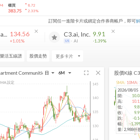
arrow_drop_up
94
櫃買
8.72
arrow_drop_up
383.75
2.33
%
訂閱任一進階卡片或綁定合作券商帳戶，即可
close
close
134.56
9.91
...
C3.ai, Inc.
+1.01%
-1.39%
AI
US
樂活五線譜
股價走勢
arrow_drop_down
fullscreen
close
rtment Communities, Inc.
股價K線
C3.
MA 設定
5
MA:
10
MA:
145
2026/08/05
開
:
10.0
140
高
:
10.1
低
:
9.8
135
收
:
9.9
跌
:
-0.1
幅
:
-1.39
130
量
:
2,988仟
125