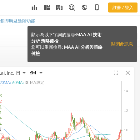
leaderboard
public
phone_iphone
註冊 / 登入
解鎖即時及進階功能
顯示為以下字詞的搜尋:
MAA AI 技術
VS
分析 策略健檢
關閉此訊息
您可以重新搜尋:
MAA AI 分析與策略
健檢
fullscreen
close
ai, Inc.
20
MA:
60
MA:
MA 設定
settings
14
3
2
1
12
1
4
%
股
10