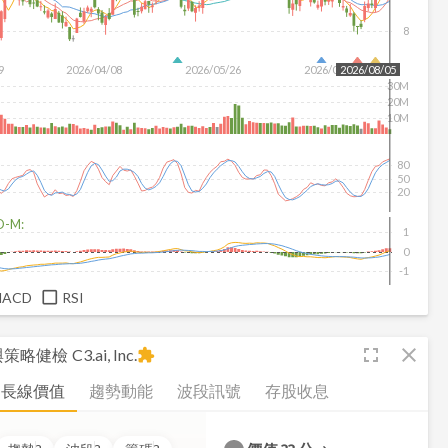
8
9
2026/04/08
2026/05/26
2026/07/14
2026/08/05
30M
20M
10M
80
50
20
D-M:
1
0
-1
MACD
RSI
fullscreen
close
析與策略健檢
C3.ai, Inc.
extension
長線價值
趨勢動能
波段訊號
存股收息