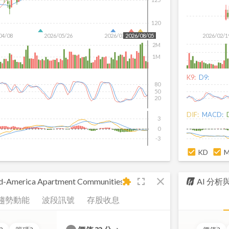
120
04/08
2026/05/26
2026/07/14
2026/02/1
2026/08/05
2M
1M
K9:
D9:
80
50
20
DIF:
MACD:
3
0
-3
KD
fullscreen
close
-America Apartment Communities, Inc.
AI 分
extension
趨勢動能
波段訊號
存股收息