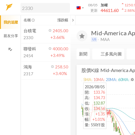
arrow_drop_up
08/05
加權
1250.
arrow_drop_down
arrow_drop_up
解鎖即時行情及進階功能
44611.60
更新
2.88
%
「綁定合作券商帳戶」或「訂閱任一
chevron_left
名稱
漲跌幅
info_outline
我的追蹤
方案」，即可解鎖以下功能：
即時行情
台積電
2405.00
Mid-America Apa
即時市況與排行
親友分享
+3.66%
2330
MAA
US
到價通知
成交金額熱力圖
聯發科
4000.00
edit_note
新聞
三多風向圖
+3.49%
2454
前往方案訂閱
如何綁定合作券商
鴻海
258.50
股價K線
Mid-America Apa
+3.40%
2317
5
MA:
10
MA:
20
MA:
60
MA:
settings
2026/08/05
開
:
133.76
高
:
134.73
低
:
132.87
收
:
134.56
漲
:
+1.35
幅
:
+1.01%
量
:
550仟股