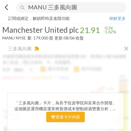
arrow_back_ios
search
Manchester United plc
21.91
-1.62%
量:
179,000
股
訂閱或綁定，解鎖即時及進階功能
瞭解更多
Manchester United plc
21.91
-0.36
-1.62%
MANU
NYSE
量:
179,000
股
更新:
08/06 收盤
close
三多風向圖
extension
本圖運用機器運算將股價成本變動經過雙重分析，將傳統 6 條均線彙整
為三多線，用以分析短、中、長期趨勢。
顯示長多線
顯示高低點
短多
H.C.
arrow_drop_up
arrow_drop_up
短多線:
1426.00
中多線:
1366.85
長多線:
-
1496.0
1,400
1474.0
1195.22
1185.26
1,200
1155.38
1100.60
「三多風向圖」卡片，為長予投資學院與富果合作開發。
1140.44
1130.48
1120.52
1060.76
1,000
這個圖是運用機器運算將股價成本變動經過雙重分析，把
899.40
傳統 6 條均線彙整為三多線，用以分析短、中、長期股價
查看卡片內容
800
1426.0
812.75
趨勢。
2025/04/23
2025/07/16
2025/08/20
2025/09/24
100K