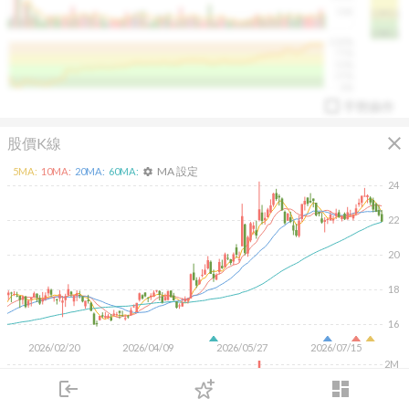
50K
1393.1
1381.1
%
100%
%
75%
%
50%
%
25%
%
0%
手勢操作
close
股價K線
MA 設定
5
MA:
10
MA:
20
MA:
60
MA:
settings
24
22
20
arrow_drop_up
PL 指標:
94.88
%
18
16
2026/02/20
2026/04/09
2026/05/27
2026/07/15
2M
1M
login
dashboard
500K
市場
追蹤
下單
交易
登入