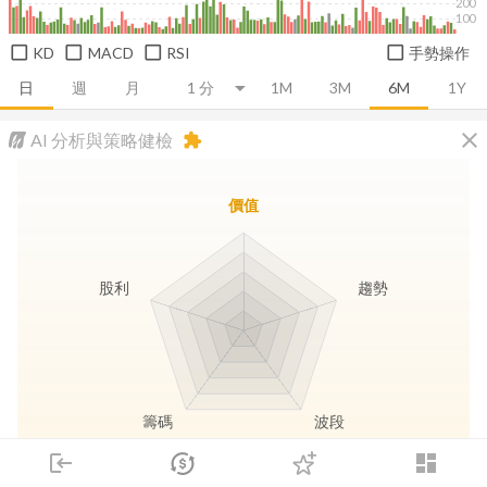
200
100
KD
MACD
RSI
手勢操作
日
週
月
1M
3M
6M
1Y
close
AI 分析與策略健檢
extension
價值
股利
趨勢
籌碼
波段
login
dashboard
市場
追蹤
下單
交易
登入
長線價值
趨勢動能
波段訊號
存股收息