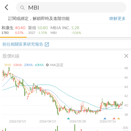
arrow_back_ios
search
訂閱或綁定，解鎖即時及進階功能
瞭解更多
和康生
40.40
聚積
50.80
MBIA INC.
5.28
1783
0.37%
3527
-1.55%
MBI
-0.56%
前往相關富果研究報告
open_in_new
close
股價K線
MA 設定
5
MA:
10
MA:
20
MA:
60
MA:
settings
48
46
44
42
40
38
2026/02/10
2026/04/10
2026/05/28
2026/07/16
300