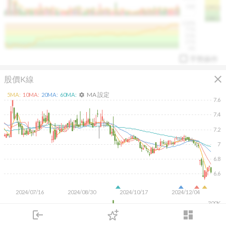
50K
1393.1
1381.1
%
100%
%
75%
%
50%
%
25%
%
0%
手勢操作
close
股價K線
MA 設定
5
MA:
10
MA:
20
MA:
60
MA:
settings
7.6
7.4
7.2
arrow_drop_up
PL 指標:
94.88
%
7
6.8
6.6
2024/07/16
2024/08/30
2024/10/17
2024/12/04
300K
200K
login
dashboard
100K
市場
追蹤
下單
交易
登入