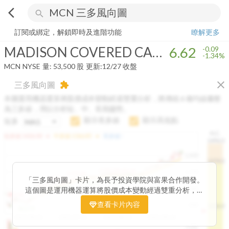
arrow_back_ios
search
MADISON COVERED CALL & EQUITY STRATEGY FUND
6.62
-1.34
訂閱或綁定，解鎖即時及進階功能
瞭解更多
MADISON COVERED CALL & EQUITY STRATEGY FUND
6.62
-0.09
-1.34%
MCN
NYSE
量:
53,500
股
更新:
12/27 收盤
close
三多風向圖
extension
本圖運用機器運算將股價成本變動經過雙重分析，將傳統 6 條均線彙整
為三多線，用以分析短、中、長期趨勢。
顯示長多線
顯示高低點
短多
H.C.
arrow_drop_up
arrow_drop_up
短多線:
1426.00
中多線:
1366.85
長多線:
-
1496.0
1,400
1474.0
1195.22
1185.26
1,200
1155.38
1100.60
「三多風向圖」卡片，為長予投資學院與富果合作開發。
1140.44
1130.48
1120.52
1060.76
1,000
這個圖是運用機器運算將股價成本變動經過雙重分析，把
899.40
傳統 6 條均線彙整為三多線，用以分析短、中、長期股價
查看卡片內容
800
1426.0
812.75
趨勢。
2025/04/23
2025/07/16
2025/08/20
2025/09/24
100K