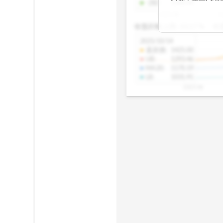
-2SD
:
1308.46
期均衡區間的位
2025/08
20
已偏離長期平均
收盤距離上限:
10.17
%
收
區間，則可能出
分析，更是幫助
2025/10/14
具，讓投資判斷
還原價
:
1425.00
UB
:
1293.46
MA20
:
1170.19
LB
:
1031.91
2025/08