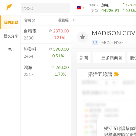
arrow_drop_down
08/07
加權
170.7
arrow_drop_down
arrow_drop_down
解鎖即時行情及進階功能
44225.91
更新
0.38
%
「綁定合作券商帳戶」或「訂閱任一
chevron_left
名稱
漲跌幅
info_outline
我的追蹤
方案」，即可解鎖以下功能：
即時行情
台積電
2370.00
MADISON COVE
即時市況與排行
親友分享
+0.21%
2330
到價通知
MCN
NYSE
US
成交金額熱力圖
聯發科
3900.00
edit_note
-0.51%
2454
前往方案訂閱
新聞
三多風向圖
股
如何綁定合作券商
鴻海
260.00
樂活五線譜
-1.70%
extension
2317
區間(年)
起始日
變異係數(CV)：
2.91
%
2025/10/14
還原價
:
1425.00
+2SD
:
1469.94
+1SD
:
1430.18
TL
:
1389.94
樂活五線譜幫你
-1SD
:
1349.38
與標準差區間繪