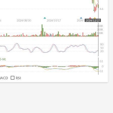
6.6
6
2024/08/30
2024/10/17
2024/12/04
2024/12/27
300K
200K
100K
80
50
20
D-M:
0.1
0
-0.1
MACD
RSI