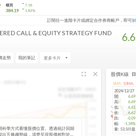
arrow_drop_down
9
櫃買
7.18
arrow_drop_down
384.19
1.83
%
訂閱任一進階卡片或綁定合作券商帳戶，即可
RED CALL & EQUITY STRATEGY FUND
6.
價走勢
我的筆記
arrow_drop_down
fullscreen
close
股價K線
：
2025/08/11
5
MA:
10
MA:
決定係數(R²)：
0.815
2024/12/27
以還原股價繪製
開
:
6.69
1500
高
:
6.69
低
:
6.61
1400
收
:
6.62
1300
跌
:
-0.09
幅
:
-1.34%
1200
用科學方式看懂股價位置。透過統計回歸
量
:
53.5仟股
製出五條趨勢線，清楚呈現股價相對於長
1100