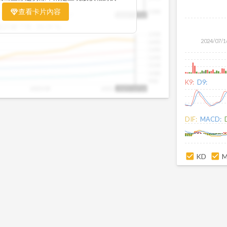
置。當股價落在上方紅色區間，代表股價
查看卡片內容
1000
25/09
2025/09
2025/10
2025/10/14
、短線可能過熱；反之，若接近下方綠色
盤距離下限:
38.09
%
現被低估的買進機會。五線譜不只是技術
1500
你掌握「合理價帶」與「長期趨勢」的工
2024/07/1
1400
更有依據、更有信心。
1300
1200
1100
1000
900
K9:
D9:
2025/09
2025/10
2025/10/14
DIF:
MACD:
KD