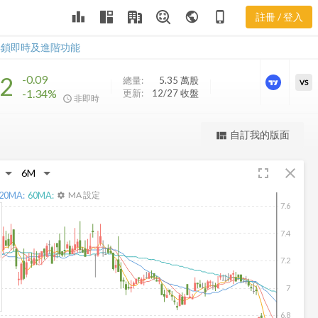
MCN 樂活五
leaderboard
public
phone_iphone
註冊 / 登入
線譜
MCN 樂活五線譜
解鎖即時及進階功能
62
-0.09
總量:
5.35 萬
股
VS
-1.34%
更新:
12/27 收盤
非即時
更強大的進階價量圖表
自訂我的版面
view_quilt
完整內容，僅限註冊會員使用
fullscreen
close
註冊/登入解鎖
20
MA:
60
MA:
MA 設定
settings
7.6
7.4
7.2
7
6.8