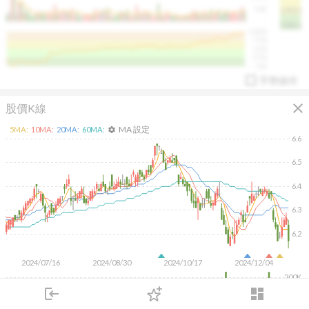
50K
1393.1
1381.1
%
100%
%
75%
%
50%
%
25%
%
0%
手勢操作
close
股價K線
MA 設定
5
MA:
10
MA:
20
MA:
60
MA:
settings
6.6
6.5
6.4
arrow_drop_up
PL 指標:
94.88
%
6.3
6.2
2024/07/16
2024/08/30
2024/10/17
2024/12/04
200K
login
dashboard
100K
市場
追蹤
下單
交易
登入