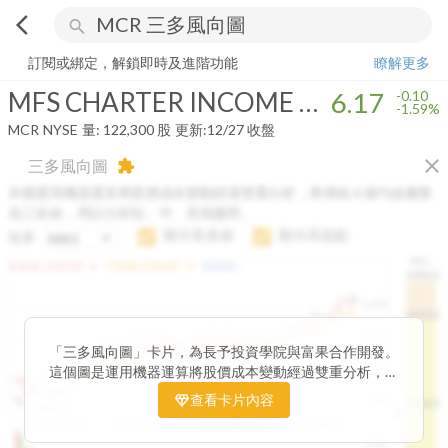
arrow_back_ios
search
MFS CHARTER INCOME TRUST
6.17
-1.59%
量:
122,300
股
訂閱或綁定，解鎖即時及進階功能
瞭解更多
MFS CHARTER INCOME TRUST
6.17
-0.10
-1.59%
MCR
NYSE
量:
122,300
股
更新:
12/27 收盤
close
三多風向圖
extension
本圖運用機器運算將股價成本變動經過雙重分析，將傳統 6 條均線彙整
為三多線，用以分析短、中、長期趨勢。
顯示長多線
顯示高低點
短多
H.C.
arrow_drop_up
arrow_drop_up
短多線:
1426.00
中多線:
1366.85
長多線:
-
1496.0
1,400
1474.0
1195.22
1185.26
1,200
1155.38
1100.60
「三多風向圖」卡片，為長予投資學院與富果合作開發。
1140.44
1130.48
1120.52
1060.76
1,000
這個圖是運用機器運算將股價成本變動經過雙重分析，把
899.40
傳統 6 條均線彙整為三多線，用以分析短、中、長期股價
查看卡片內容
800
1426.0
812.75
趨勢。
2025/04/23
2025/07/16
2025/08/20
2025/09/24
100K