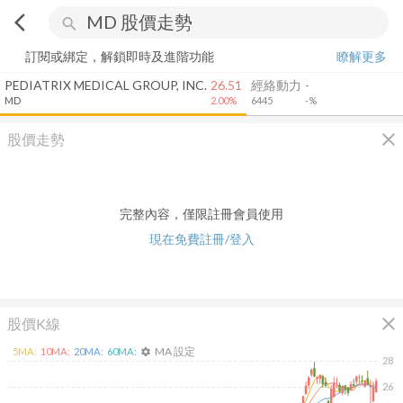
arrow_back_ios
search
訂閱或綁定，解鎖即時及進階功能
瞭解更多
PEDIATRIX MEDICAL GROUP, INC.
26.51
經絡動力
-
MD
2.00%
6445
-%
close
股價走勢
完整內容，僅限註冊會員使用
現在免費註冊/登入
close
股價K線
MA 設定
5
MA:
10
MA:
20
MA:
60
MA:
settings
28
26