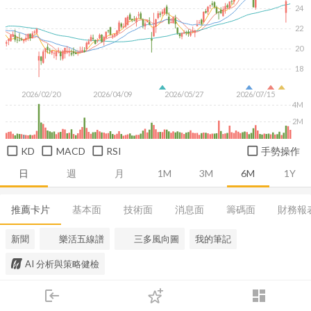
24
22
20
18
2026/02/20
2026/04/09
2026/05/27
2026/07/15
4M
2M
KD
MACD
RSI
手勢操作
日
週
月
1M
3M
6M
1Y
推薦卡片
基本面
技術面
消息面
籌碼面
財務報
新聞
樂活五線譜
三多風向圖
我的筆記
AI 分析與策略健檢
login
dashboard
市場
追蹤
下單
交易
登入