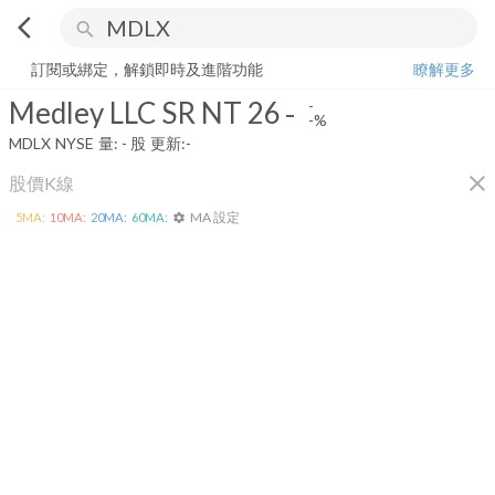
arrow_back_ios
search
Medley LLC SR NT 26
-
-%
量:
-
股
訂閱或綁定，解鎖即時及進階功能
瞭解更多
Medley LLC SR NT 26
-
-
-%
MDLX
NYSE
量:
-
股
更新:
-
close
股價K線
MA 設定
5
MA:
10
MA:
20
MA:
60
MA:
settings