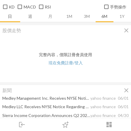
KD
MACD
RSI
手勢操作
日
週
月
1M
3M
6M
1Y
close
股價走勢
完整內容，僅限註冊會員使用
現在免費註冊/登入
close
新聞
Medley Management Inc. Receives NYSE Notice Regarding Delayed Form 10-Q Filing
yahoo finance
06/01
Medley LLC Receives NYSE Notice Regarding Delayed Form 10-Q Filing
yahoo finance
06/01
Sierra Income Corporation Announces Q2 2021 Distributions
yahoo finance
04/30
login
dashboard
Medley Announces Key Executive Promotions
yahoo finance
04/17
市場
追蹤
下單
交易
登入