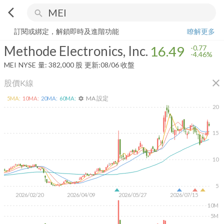
arrow_back_ios
search
Methode Electronics, Inc.
16.49
-4.46%
量:
382,000
股
訂閱或綁定，解鎖即時及進階功能
瞭解更多
Methode Electronics, Inc.
16.49
-0.77
-4.46%
MEI
NYSE
量:
382,000
股
更新:
08/06 收盤
close
股價K線
MA 設定
5
MA:
10
MA:
20
MA:
60
MA:
settings
20
15
10
5
2026/02/20
2026/04/09
2026/05/27
2026/07/15
10M
5M