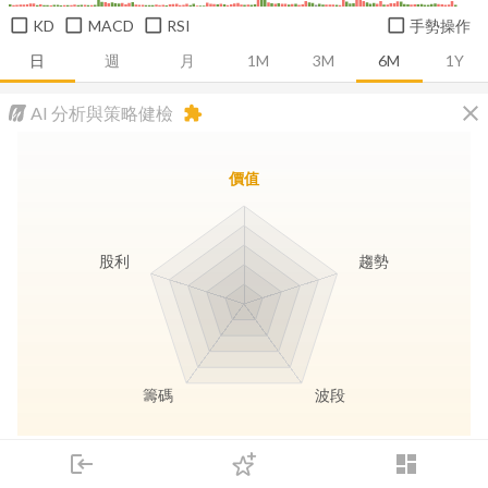
KD
MACD
RSI
手勢操作
日
週
月
1M
3M
6M
1Y
close
AI 分析與策略健檢
extension
價值
股利
趨勢
籌碼
波段
長線價值
趨勢動能
波段訊號
存股收息
login
dashboard
市場
追蹤
下單
交易
登入