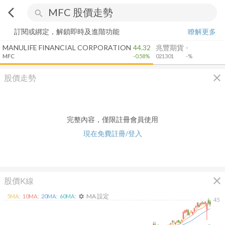
arrow_back_ios
search
訂閱或綁定，解鎖即時及進階功能
瞭解更多
MANULIFE FINANCIAL CORPORATION
44.32
兆豐期貨
-
MFC
-0.58%
021301
-%
close
股價走勢
完整內容，僅限註冊會員使用
現在免費註冊/登入
close
股價K線
MA 設定
5
MA:
10
MA:
20
MA:
60
MA:
settings
45