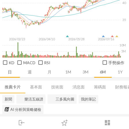
40
35
2026/02/23
2026/04/10
2026/05/28
2026/07/16
10M
5M
KD
MACD
RSI
手勢操作
日
週
月
1M
3M
6M
1Y
推薦卡片
基本面
技術面
消息面
籌碼面
財務報
新聞
樂活五線譜
三多風向圖
我的筆記
AI 分析與策略健檢
login
dashboard
市場
追蹤
下單
交易
登入