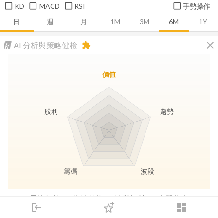
KD
MACD
RSI
手勢操作
日
週
月
1M
3M
6M
1Y
close
AI 分析與策略健檢
extension
價值
股利
趨勢
籌碼
波段
長線價值
趨勢動能
波段訊號
存股收息
login
dashboard
市場
追蹤
下單
交易
登入