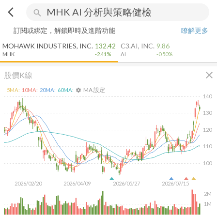
arrow_back_ios
search
訂閱或綁定，解鎖即時及進階功能
瞭解更多
MOHAWK INDUSTRIES, INC.
132.42
C3.AI, INC.
9.86
MHK
-2.41%
AI
-0.50%
close
股價K線
MA 設定
5
MA:
10
MA:
20
MA:
60
MA:
settings
140
130
120
110
100
2026/02/20
2026/04/09
2026/05/27
2026/07/15
2M
1M