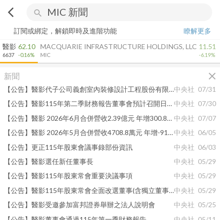
arrow_back_ios
search
訂閱或綁定，解鎖即時及進階功能
瞭解更多
醫影
62.10
MACQUARIE INFRASTRUCTURE HOLDINGS, LLC
11.51
6637
-0.16%
MIC
-6.19%
close
新聞
【公告】醫影代子公司義創室內裝修設計工程股份有限公司向關係人租賃取得不動產使用權資產
中央社
07/31
【公告】醫影115年第二季財務報告董事會預計召開日期為115年08月10日
中央社
07/30
【公告】醫影 2026年6月合併營收2.39億元 年增300.82%
中央社
07/07
【公告】醫影 2026年5月合併營收4708.8萬元 年增-91.04%
中央社
06/05
【公告】更正115年股東會議事錄部份資訊
中央社
06/03
【公告】醫影選任新任董事長
中央社
05/29
【公告】醫影115年股東常會重要決議事項
中央社
05/29
【公告】醫影115年股東常會全面改選董事(含獨立董事)當選名單
中央社
05/29
【公告】醫影受邀參加富邦證券舉辦之法人說明會
中央社
05/25
【公告】醫影董事會通過115年第一季財務報告
中央社
05/11