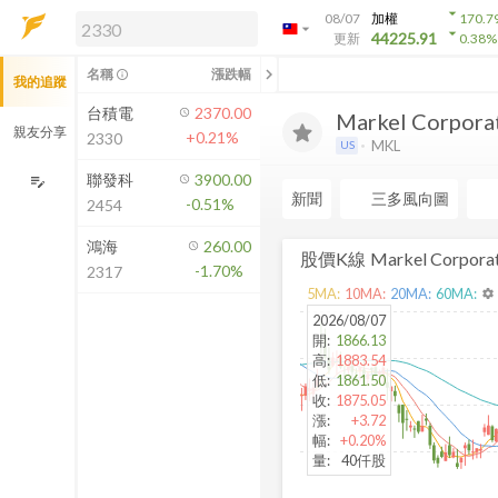
arrow_drop_down
08/07
加權
170.7
arrow_drop_down
arrow_drop_down
解鎖即時行情及進階功能
44225.91
更新
0.38
%
「綁定合作券商帳戶」或「訂閱任一
chevron_left
名稱
漲跌幅
info_outline
我的追蹤
方案」，即可解鎖以下功能：
即時行情
台積電
2370.00
Markel Corporat.
即時市況與排行
親友分享
+0.21%
2330
MKL
US
到價通知
成交金額熱力圖
聯發科
3900.00
edit_note
新聞
三多風向圖
-0.51%
2454
前往方案訂閱
如何綁定合作券商
鴻海
260.00
股價K線
Markel Corpora
-1.70%
2317
5
MA:
10
MA:
20
MA:
60
MA:
settings
2026/08/07
開
:
1866.13
高
:
1883.54
低
:
1861.50
收
:
1875.05
漲
:
+3.72
幅
:
+0.20%
量
:
40仟股