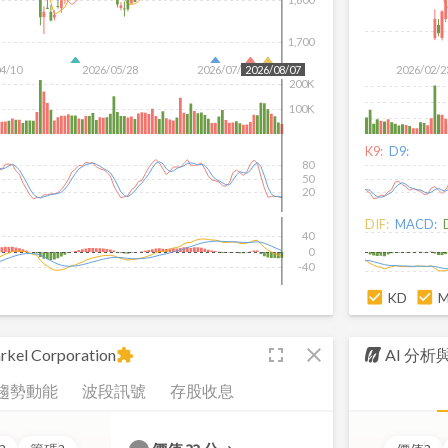
1,700
04/10
2026/05/28
2026/07/16
2026/02/2
2026/08/07
200K
100K
K9:
D9:
80
50
20
DIF:
MACD:
40
0
-40
KD
fullscreen
close
rkel Corporation
AI 分
extension
趨勢動能
波段訊號
存股收息