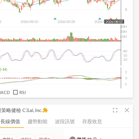
8
3
2026/04/10
2026/05/28
2026/07/16
2026/08/07
30M
20M
10M
80
50
20
D-M:
1
0
-1
MACD
RSI
fullscreen
close
析與策略健檢
C3.ai, Inc.
extension
長線價值
趨勢動能
波段訊號
存股收息