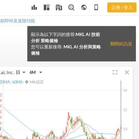
leaderboard
public
phone_iphone
註冊 / 登入
解鎖即時及進階功能
顯示為以下字詞的搜尋:
MKL AI 技術
VS
分析 策略健檢
關閉此訊息
您可以重新搜尋:
MKL AI 分析與策略
健檢
fullscreen
close
ai, Inc.
20
MA:
60
MA:
MA 設定
settings
14
3
4
9
12
2
6
%
股
10