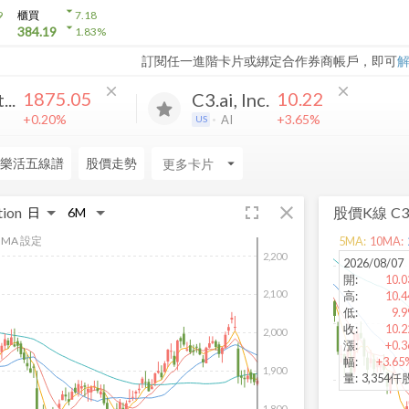
arrow_drop_down
9
櫃買
7.18
arrow_drop_down
384.19
1.83
%
訂閱任一進階卡片或綁定合作券商帳戶，即可
close
close
1875.05
10.22
..
C3.ai, Inc.
+0.20%
+3.65%
AI
US
樂活五線譜
股價走勢
arrow_drop_down
fullscreen
close
tion
股價K線
C3.
MA 設定
5
MA:
10
MA:
2,200
2026/08/07
開
:
10.0
2,100
高
:
10.4
低
:
9.9
收
:
10.2
2,000
漲
:
+0.3
幅
:
+3.65
1,900
量
:
3,354仟
1,800