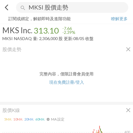
arrow_back_ios
search
MKS Inc.
313.10
-2.39%
量:
2,306,000
股
訂閱或綁定，解鎖即時及進階功能
瞭解更多
MKS Inc.
313.10
-7.66
-2.39%
MKSI
NASDAQ
量:
2,306,000
股
更新:
08/05 收盤
close
股價走勢
完整內容，僅限註冊會員使用
現在免費註冊/登入
close
股價K線
MA 設定
5
MA:
10
MA:
20
MA:
60
MA:
settings
400