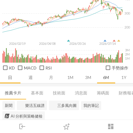
300
200
2026/02/19
2026/04/08
2026/05/26
2026/07/14
3M
2M
1M
KD
MACD
RSI
手勢操作
日
週
月
1M
3M
6M
1Y
推薦卡片
基本面
技術面
消息面
籌碼面
財務報
新聞
樂活五線譜
三多風向圖
我的筆記
AI 分析與策略健檢
login
dashboard
市場
追蹤
下單
交易
登入