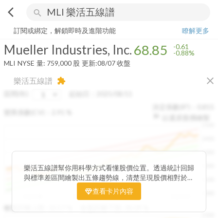
arrow_back_ios
search
Mueller Industries, Inc.
68.85
-0.88%
量:
759,000
股
訂閱或綁定，解鎖即時及進階功能
瞭解更多
Mueller Industries, Inc.
68.85
-0.61
-0.88%
MLI
NYSE
量:
759,000
股
更新:
08/07 收盤
close
樂活五線譜
extension
區間(年)
起始日：
2025/08/11
決定係數(R²)：
0.815
變異係數(CV)：
2.91
%
以還原股價繪製
1500
1400
1300
1200
樂活五線譜幫你用科學方式看懂股價位置。透過統計回歸
與標準差區間繪製出五條趨勢線，清楚呈現股價相對於長
1100
期均衡區間的位置。當股價落在上方紅色區間，代表股價
查看卡片內容
1000
已偏離長期平均、短線可能過熱；反之，若接近下方綠色
2025/08
2025/09
2025/09
2025/10
區間，則可能出現被低估的買進機會。五線譜不只是技術
收盤距離上限:
10.17
%
收盤距離下限:
38.09
%
1500
分析，更是幫助你掌握「合理價帶」與「長期趨勢」的工