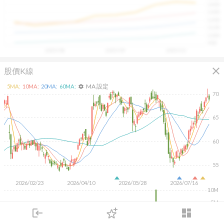
1400
具，讓投資判斷更有依據、更有信心。
1300
1200
1100
1000
900
2025/08
2025/09
2025/10
close
股價K線
MA 設定
5
MA:
10
MA:
20
MA:
60
MA:
settings
70
65
60
55
2026/02/23
2026/04/10
2026/05/28
2026/07/16
10M
5M
login
dashboard
市場
追蹤
下單
交易
登入
KD
MACD
RSI
手勢操作